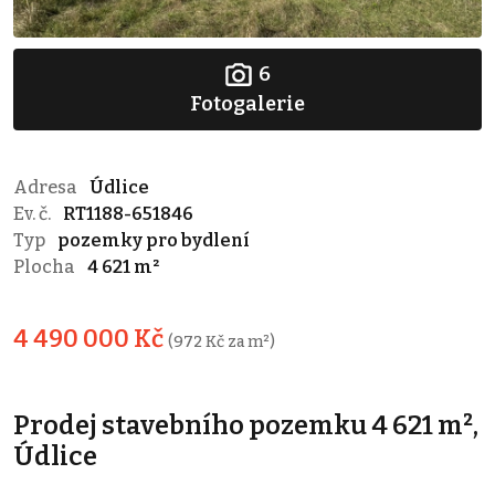
6
Fotogalerie
Adresa
Údlice
Ev. č.
RT1188-651846
Typ
pozemky pro bydlení
Plocha
4 621 m²
4 490 000 Kč
(972 Kč za m²)
Prodej stavebního pozemku 4 621 m²,
Údlice