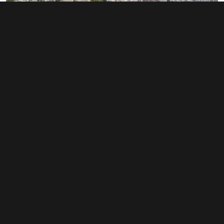
Rozsáhlé území v Bubnech změnilo
majitele. Noví investoři hledají dalšího
miliardáře
1. 6. 2026