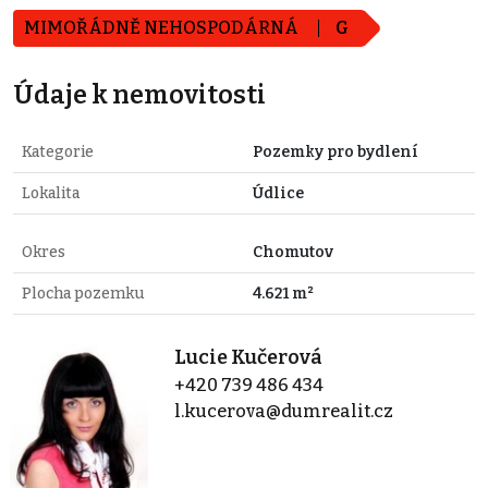
MIMOŘÁDNĚ NEHOSPODÁRNÁ
G
Údaje k nemovitosti
Kategorie
Pozemky pro bydlení
Lokalita
Údlice
Okres
Chomutov
Plocha pozemku
4.621 m²
Lucie Kučerová
+420 739 486 434
l.kucerova@dumrealit.cz