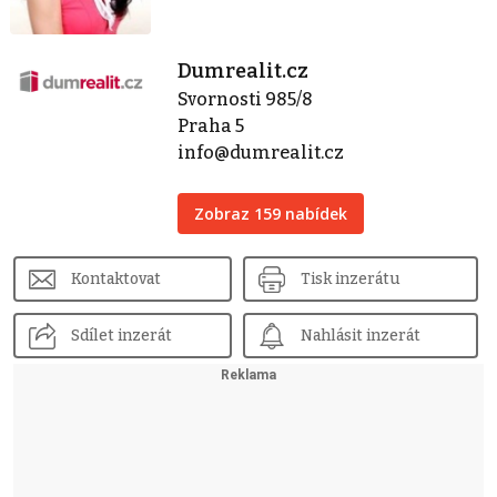
Dumrealit.cz
Svornosti 985/8
Praha 5
info@dumrealit.cz
Zobraz 159 nabídek
Kontaktovat
Tisk inzerátu
Sdílet inzerát
Nahlásit inzerát