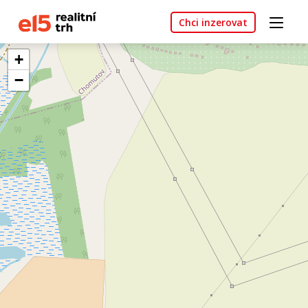
Chci inzerovat
+
−