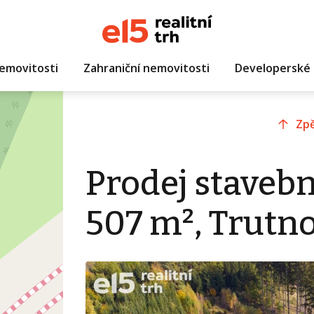
emovitosti
Zahraniční nemovitosti
Developerské 
Zpě
Prodej staveb
507 m², Trutn