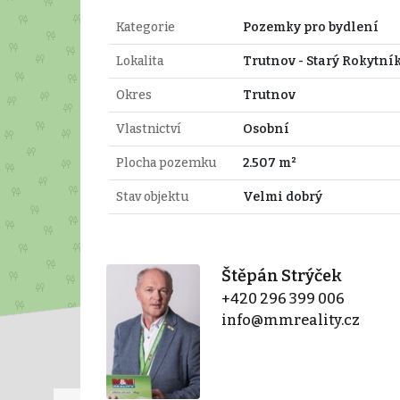
Kategorie
Pozemky pro bydlení
Lokalita
Trutnov - Starý Rokytní
Okres
Trutnov
Vlastnictví
Osobní
Plocha pozemku
2.507 m²
Stav objektu
Velmi dobrý
Štěpán Strýček
+420 296 399 006
info@mmreality.cz