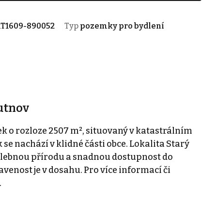
T1609-890052
Typ
pozemky pro bydlení
utnov
k o rozloze 2507 m², situovaný v katastrálním
e nachází v klidné části obce. Lokalita Starý
alebnou přírodu a snadnou dostupnost do
enost je v dosahu. Pro více informací či
.