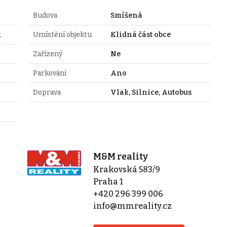
Budova
Smíšená
k
Umístění objektu
Klidná část obce
Zařízený
Ne
Parkování
Ano
Doprava
Vlak, Silnice, Autobus
M&M reality
Krakovská 583/9
Praha 1
+420 296 399 006
info@mmreality.cz