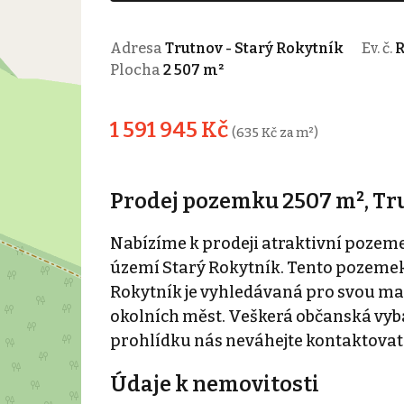
Adresa
Trutnov - Starý Rokytník
Ev. č.
R
Plocha
2 507 m²
1 591 945 Kč
(635 Kč za m²)
Prodej pozemku 2507 m², Tr
Nabízíme k prodeji atraktivní pozeme
území Starý Rokytník. Tento pozemek s
Rokytník je vyhledávaná pro svou m
okolních měst. Veškerá občanská vybav
prohlídku nás neváhejte kontaktovat
Údaje k nemovitosti