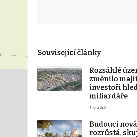
Související články
Rozsáhlé úze
změnilo majit
investoři hle
miliardáře
1. 6. 2026
Budoucí nová 
rozrůstá, sku