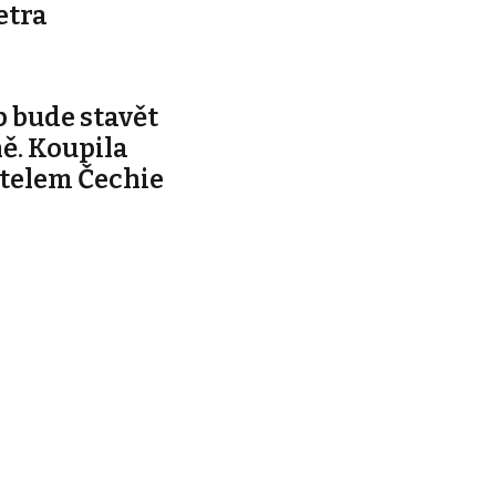
etra
 bude stavět
ě. Koupila
telem Čechie