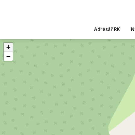
Adresář RK
N
+
−