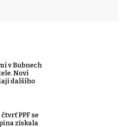
mí v Bubnech
ele. Noví
dají dalšího
čtvrť PPF se
pina získala