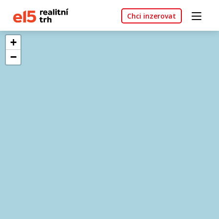
Chci inzerovat
+
−