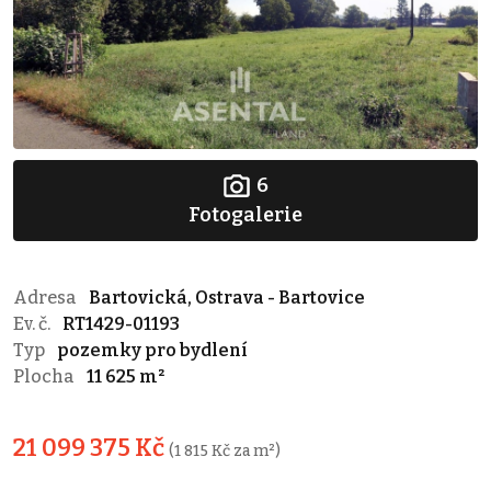
6
Fotogalerie
Adresa
Bartovická, Ostrava - Bartovice
Ev. č.
RT1429-01193
Typ
pozemky pro bydlení
Plocha
11 625 m²
21 099 375 Kč
(1 815 Kč za m²)