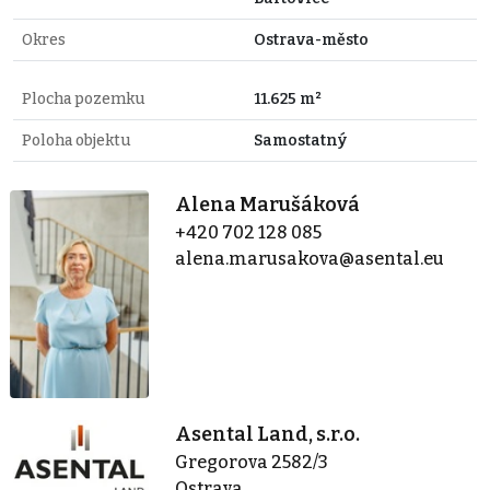
Okres
Ostrava-město
Plocha pozemku
11.625 m²
Poloha objektu
Samostatný
Alena Marušáková
+420 702 128 085
alena.marusakova@asental.eu
Asental Land, s.r.o.
Gregorova 2582/3
Ostrava