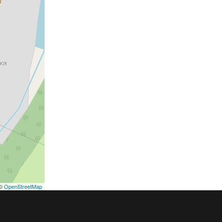
©
OpenStreetMap