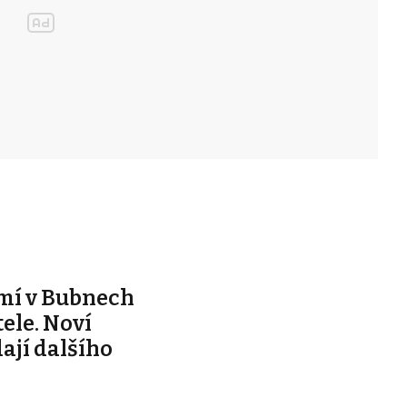
mí v Bubnech
ele. Noví
dají dalšího