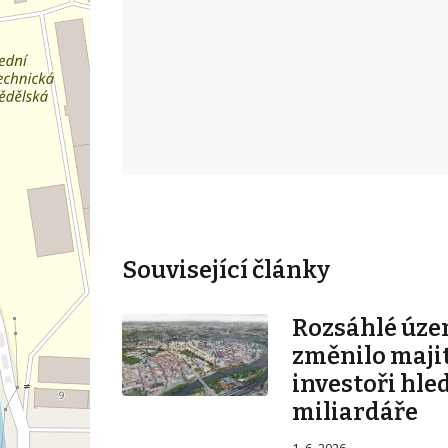
Související články
Rozsáhlé úze
změnilo majit
investoři hle
miliardáře
1. 6. 2026