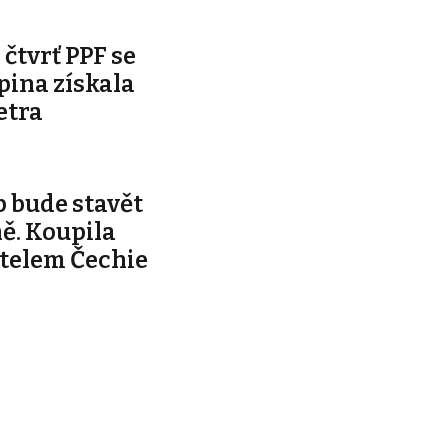
čtvrť PPF se
pina získala
etra
 bude stavět
ě. Koupila
telem Čechie