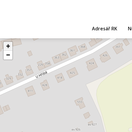
Adresář RK
N
+
−