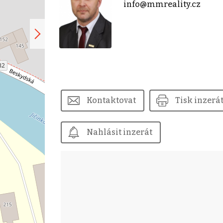
info@mmreality.cz
Kontaktovat
Tisk inzerá
Nahlásit inzerát