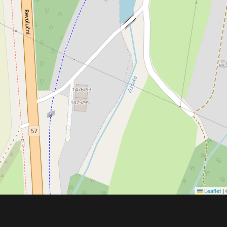
Leaflet
|