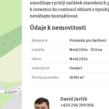
umožňuje rychlý začátek stavebních p
k investici do rostoucí oblasti s vys
neváhejte kontaktovat.
Údaje k nemovitosti
Kategorie
Pozemky pro bydlení
Lokalita
Nový Jičín - Žilina
Okres
Nový Jičín
Vlastnictví
Osobní
Plocha pozemku
10.421 m²
David Jarčík
+420 296 399 006