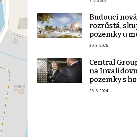
Budoucí nová 
rozrůstá, sku
pozemky u m
30. 3. 2026
Central Group
na Invalidovn
pozemky s ho
26. 6. 2024