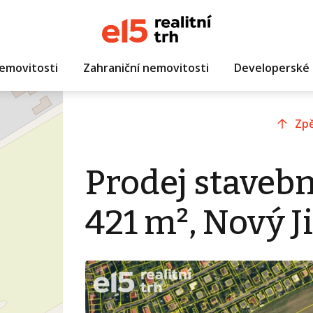
emovitosti
Zahraniční nemovitosti
Developerské 
Zpě
Prodej staveb
421 m², Nový J