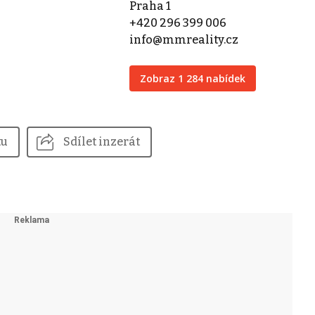
Praha 1
+420 296 399 006
info@mmreality.cz
Zobraz 1 284 nabídek
tu
Sdílet inzerát