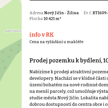
Adresa
Nový Jičín - Žilina
Ev. č.
RT1609-
Plocha
10 421 m²
info v RK
Cena na vyžádání u makléře
Prodej pozemku k bydlení, 10
Nabízíme k prodeji atraktivní pozemek
developery. Nachází se v klidné části 
území bohatém na nové rodinné domy.
na menší parcely, což umožňuje výst
studie města Nový Jičín. Lokalita nabí
dobrou dostupností do centra obce i o