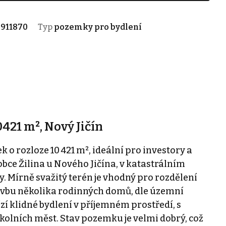
911870
Typ
pozemky pro bydlení
421 m², Nový Jičín
 o rozloze 10 421 m², ideální pro investory a
obce Žilina u Nového Jičína, v katastrálním
 Mírně svažitý terén je vhodný pro rozdělení
avbu několika rodinných domů, dle územní
zí klidné bydlení v příjemném prostředí, s
kolních měst. Stav pozemku je velmi dobrý, což