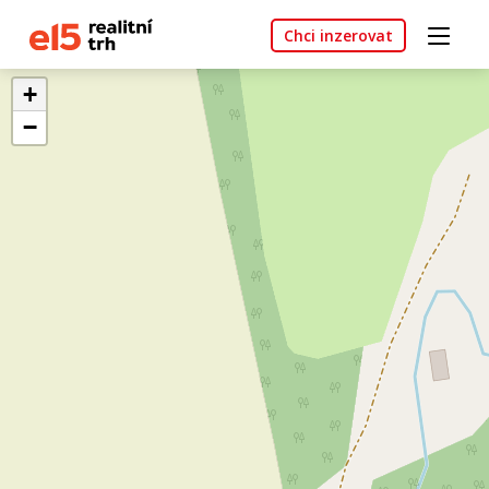
Chci inzerovat
+
−