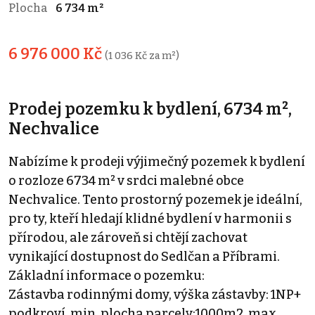
Plocha
6 734 m²
6 976 000 Kč
(1 036 Kč za m²)
Prodej pozemku k bydlení, 6734 m²,
Nechvalice
Nabízíme k prodeji výjimečný pozemek k bydlení
o rozloze 6734 m² v srdci malebné obce
Nechvalice. Tento prostorný pozemek je ideální,
pro ty, kteří hledají klidné bydlení v harmonii s
přírodou, ale zároveň si chtějí zachovat
vynikající dostupnost do Sedlčan a Příbrami.
Základní informace o pozemku:
Zástavba rodinnými domy, výška zástavby: 1NP+
podkroví, min. plocha parcely:1000m2, max.