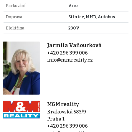
Parkování
Ano
Doprava
Silnice, MHD, Autobus
Elektřina
230V
Jarmila Vaňourková
+420 296 399 006
info@mmreality.cz
M&M reality
Krakovská 583/9
Praha 1
+420 296 399 006