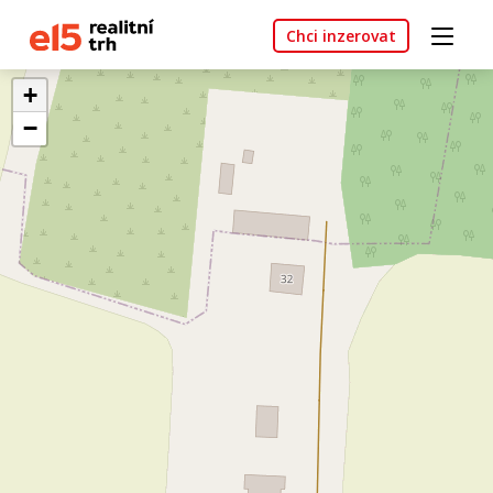
Chci inzerovat
+
−