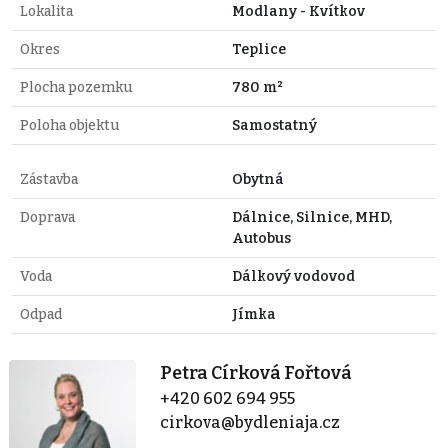
Lokalita
Modlany - Kvítkov
Okres
Teplice
Plocha pozemku
780 m²
Poloha objektu
Samostatný
Zástavba
Obytná
Doprava
Dálnice, Silnice, MHD,
Autobus
Voda
Dálkový vodovod
Odpad
Jímka
Petra Círková Fořtová
+420 602 694 955
cirkova@bydleniaja.cz