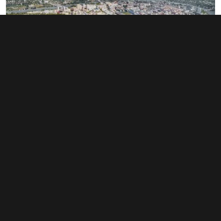
Rozsáhlé území v Bubnech změnilo
majitele. Noví investoři hledají dalšího
miliardáře
1. 6. 2026