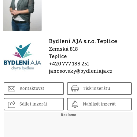
Bydlení AJA s.r.o. Teplice
Zemská 818
Teplice
+420 777 188 251
janosovsky@bydleniaja.cz
Kontaktovat
Tisk inzerátu
Sdílet inzerát
Nahlásit inzerát