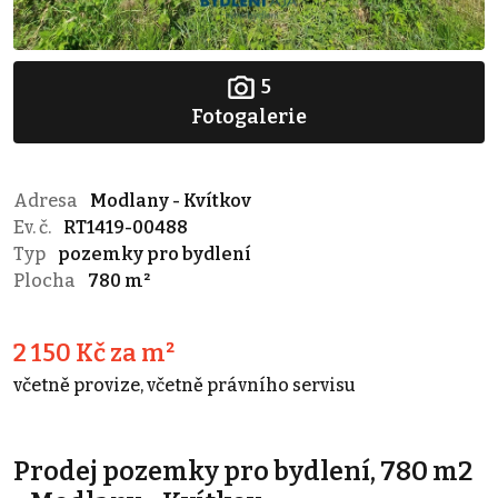
5
Fotogalerie
Adresa
Modlany - Kvítkov
Ev. č.
RT1419-00488
Typ
pozemky pro bydlení
Plocha
780 m²
2 150 Kč za m²
včetně provize, včetně právního servisu
Prodej pozemky pro bydlení, 780 m2