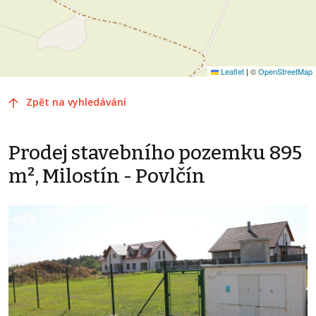
Leaflet
|
©
OpenStreetMap
Zpět na vyhledávání
Prodej stavebního pozemku 895
m², Milostín - Povlčín