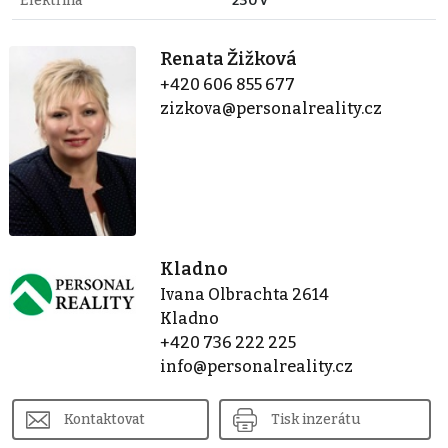
Elektřina
230V
Renata Žižková
+420 606 855 677
zizkova@personalreality.cz
Kladno
Ivana Olbrachta 2614
Kladno
+420 736 222 225
info@personalreality.cz
Kontaktovat
Tisk inzerátu