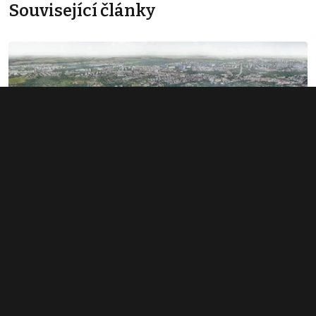
Související články
Rozsáhlé území v Bubnech změnilo
majitele. Noví investoři hledají dalšího
miliardáře
1. 6. 2026