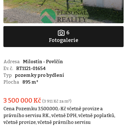
6
Fotogalerie
Adresa
Milostín - Povlčín
Ev. č.
RT1121-01654
Typ
pozemky pro bydlení
Plocha
895 m²
3 500 000 Kč
(3 911 Kč za m²)
Cena Pozemku 3.500.000,-Kč včetně provize a
právního servisu RK., včetně DPH, včetně poplatků,
včetně provize, včetně právního servisu