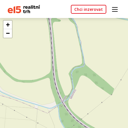
Chci inzerovat
+
−