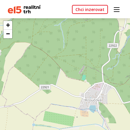
Chci inzerovat
+
−