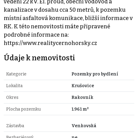
vedení 22 kV. El. proud, obecní vodovod a
kanalizace v dosahu cca 50 metrů, k pozemku
místní asfaltová komunikace, bližší informace v
RK. K této nemovitosti máte připravené
podrobné informace na:
https://www.realitycernohorsky.cz
Údaje k nemovitosti
Kategorie
Pozemky pro bydlení
Lokalita
Krušovice
Okres
Rakovník
Plocha pozemku
1.961 m²
Zástavba
Venkovská
Bezbariérový
ne