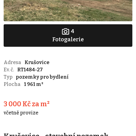
4
Fotogalerie
Adresa
Krušovice
Ev. č.
RT1484-27
Typ
pozemky pro bydlení
Plocha
1 961 m²
3 000 Kč za m²
včetně provize