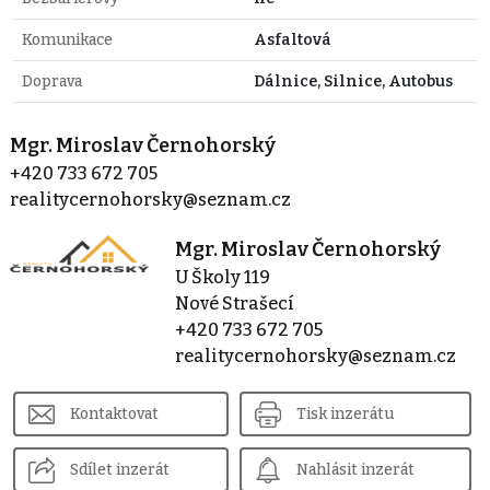
Komunikace
Asfaltová
Doprava
Dálnice, Silnice, Autobus
Mgr. Miroslav Černohorský
+420 733 672 705
realitycernohorsky@seznam.cz
Mgr. Miroslav Černohorský
U Školy 119
Nové Strašecí
+420 733 672 705
realitycernohorsky@seznam.cz
Kontaktovat
Tisk inzerátu
Sdílet inzerát
Nahlásit inzerát