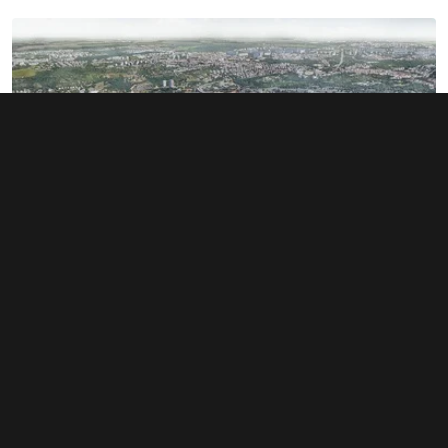
Rozsáhlé území v Bubnech změnilo
majitele. Noví investoři hledají dalšího
miliardáře
1. 6. 2026