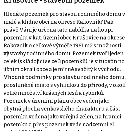
Krušovice - stavební pozemek
Hledáte pozemek pro stavbu rodinného domu v
malé a klidné obci na okrese Rakovník? Pak
právě Vám je určena tato nabídka na koupi
pozemku v kat. území obce Krušovice na okrese
Rakovník o celkové výměře 1961 m2 s možností
výstavby rodinného domu. Pozemek tvoří jeden
celek (skládající se ze 3 pozemků), je situován na
jižním okraji obce a je mírně svažitý k východu.
Vhodné podmínky pro stavbu rodinného domu,
prosluněné místo s vyhlídkou do přírody, v okolí
velké množství krásných lesů a rybníků.
Pozemek v územím plánu obce veden jako
obytná plocha venkovského charakteru a část
pozemku vedena jako veřejná zeleň, na hranici
pozemku a přes pozemek vede nadzemní el.