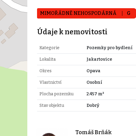
MIMOŘÁDNĚ NEHOSPODÁRNÁ
G
Údaje k nemovitosti
Kategorie
Pozemky pro bydlení
Lokalita
Jakartovice
Okres
Opava
Vlastnictví
Osobní
Plocha pozemku
2.457 m²
Stav objektu
Dobrý
Tomáš Brňák