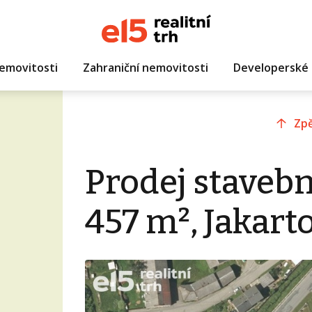
emovitosti
Zahraniční nemovitosti
Developerské 
Zpě
Prodej staveb
457 m², Jakart