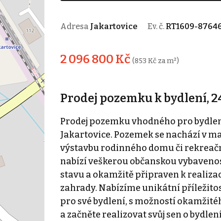
Adresa
Jakartovice
Ev. č.
RT1609-8764
2 096 800 Kč
(853 Kč za m²)
Prodej pozemku k bydlení, 2
Prodej pozemku vhodného pro bydlení 
Jakartovice. Pozemek se nachází v ma
výstavbu rodinného domu či rekreačn
nabízí veškerou občanskou vybavenos
stavu a okamžitě připraven k realiza
zahrady. Nabízíme unikátní příležitost
pro své bydlení, s možností okamžité
a začněte realizovat svůj sen o bydlen