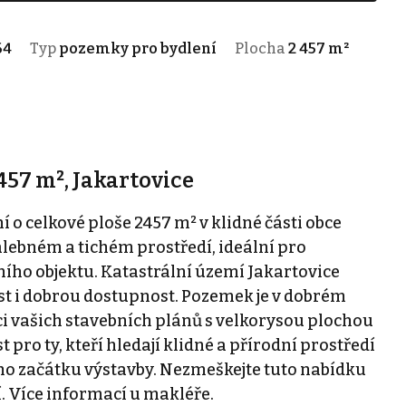
64
Typ
pozemky pro bydlení
Plocha
2 457 m²
457 m², Jakartovice
o celkové ploše 2457 m² v klidné části obce
lebném a tichém prostředí, ideální pro
ího objektu. Katastrální území Jakartovice
t i dobrou dostupnost. Pozemek je v dobrém
ci vašich stavebních plánů s velkorysou plochou
 pro ty, kteří hledají klidné a přírodní prostředí
ho začátku výstavby. Nezmeškejte tuto nabídku
í. Více informací u makléře.