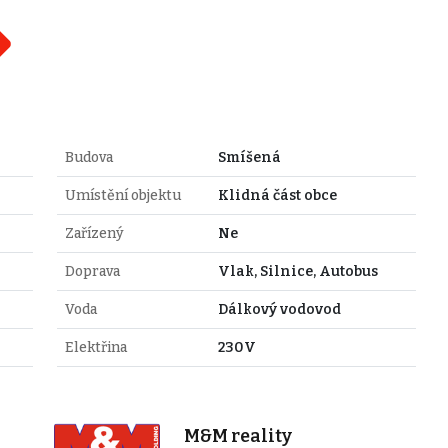
Budova
Smíšená
Umístění objektu
Klidná část obce
Zařízený
Ne
Doprava
Vlak, Silnice, Autobus
Voda
Dálkový vodovod
Elektřina
230V
M&M reality