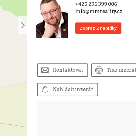
+420 296 399 006
info@mmreality.cz
Zobraz 2 nabídky
Kontaktovat
Tisk inzerá
Nahlásit inzerát