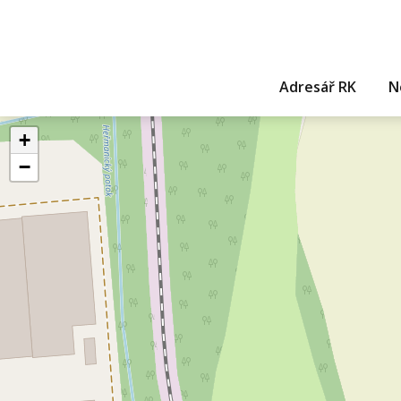
Adresář RK
N
+
−