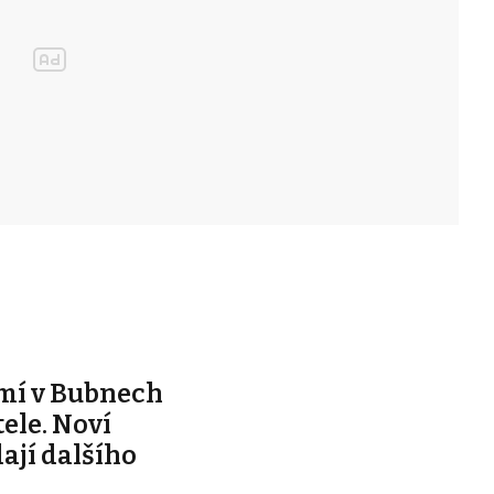
mí v Bubnech
ele. Noví
dají dalšího