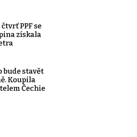
čtvrť PPF se
pina získala
etra
 bude stavět
ě. Koupila
telem Čechie