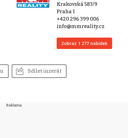
Krakovská 583/9
Praha 1
+420 296 399 006
info@mmreality.cz
Zobraz 1 277 nabídek
tu
Sdílet inzerát