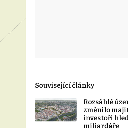
Související články
Rozsáhlé úze
změnilo majit
investoři hle
miliardáře