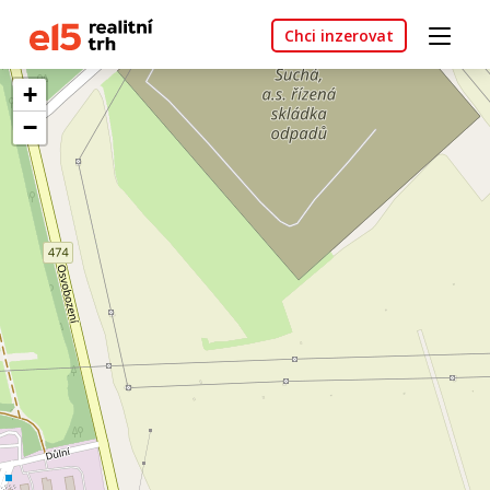
Chci inzerovat
+
−