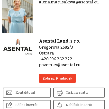
alena.marusakova@asental.eu
Asental Land, s.r.o.
Gregorova 2582/3
Ostrava
+420 596 262 222
pozemky@asental.eu
Zobraz 9 nabídek
Kontaktovat
Tisk inzerátu
Sdílet inzerát
Nahlásit inzerát