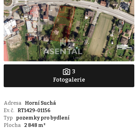
3
Fotogalerie
Adresa
Horní Suchá
Ev. č.
RT1429-01156
Typ
pozemky pro bydlení
Plocha
2 848 m²