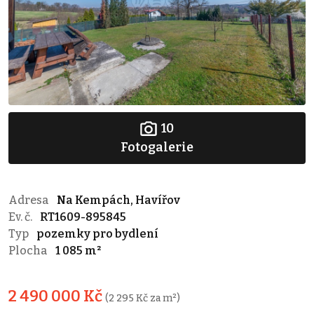
10
Fotogalerie
Adresa
Na Kempách, Havířov
Ev. č.
RT1609-895845
Typ
pozemky pro bydlení
Plocha
1 085 m²
2 490 000 Kč
(2 295 Kč za m²)