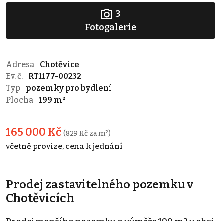
3
Fotogalerie
Adresa
Chotěvice
Ev. č.
RT1177-00232
Typ
pozemky pro bydlení
Plocha
199 m²
165 000 Kč
(829 Kč za m²)
včetně provize, cena k jednání
Prodej zastavitelného pozemku v
Chotěvicích