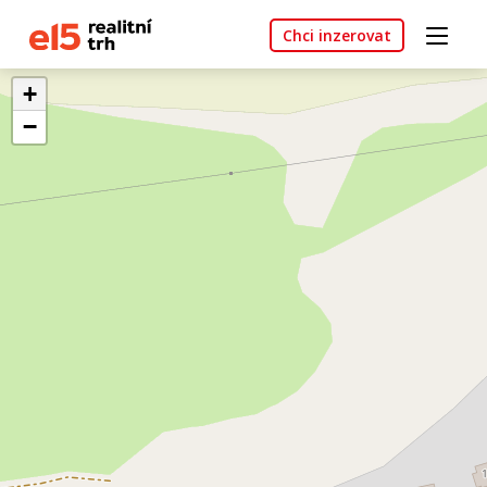
Chci inzerovat
+
−