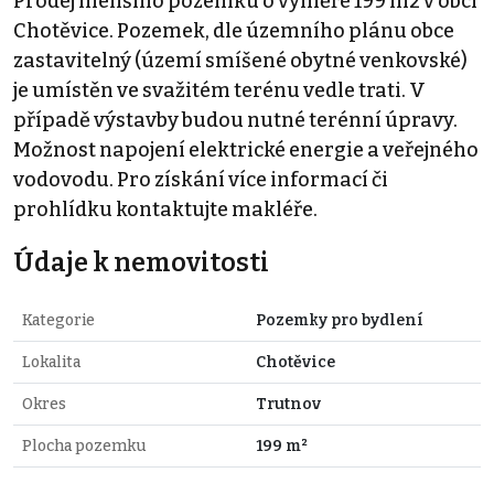
Prodej menšího pozemku o výměře 199 m2 v obci
Chotěvice. Pozemek, dle územního plánu obce
zastavitelný (území smíšené obytné venkovské)
je umístěn ve svažitém terénu vedle trati. V
případě výstavby budou nutné terénní úpravy.
Možnost napojení elektrické energie a veřejného
vodovodu. Pro získání více informací či
prohlídku kontaktujte makléře.
Údaje k nemovitosti
Kategorie
Pozemky pro bydlení
Lokalita
Chotěvice
Okres
Trutnov
Plocha pozemku
199 m²