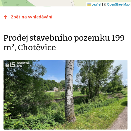
Leaflet
|
©
OpenStreetMap
Zpět na vyhledávání
Prodej stavebního pozemku 199
m², Chotěvice