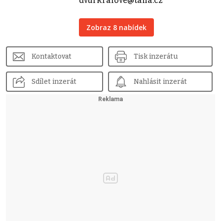
dvurkralove@tana.cz
Zobraz 8 nabídek
Kontaktovat
Tisk inzerátu
Sdílet inzerát
Nahlásit inzerát