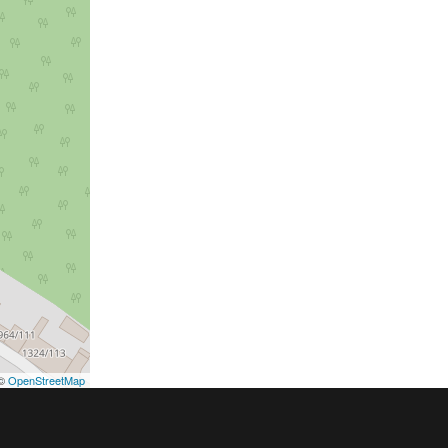
©
OpenStreetMap