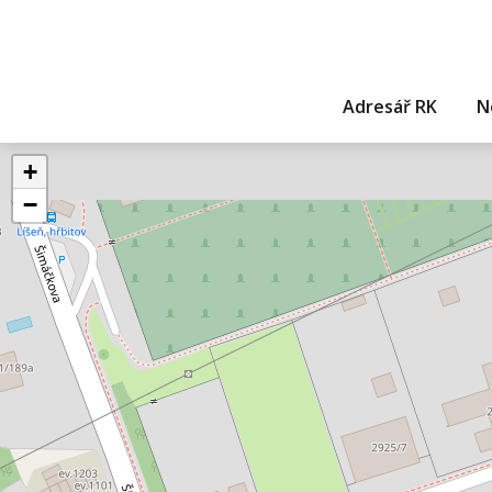
Adresář RK
N
+
−