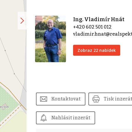
Ing. Vladimír Hnát
+420 602 501 012
vladimir.hnat@realspek
Zobraz 22 nabídek
Kontaktovat
Tisk inzerá
Nahlásit inzerát