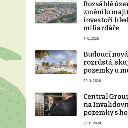
Rozsáhlé úze
změnilo majit
investoři hle
miliardáře
1. 6. 2026
Budoucí nová 
rozrůstá, sku
pozemky u m
30. 3. 2026
Central Group
na Invalidovn
pozemky s ho
26. 6. 2024