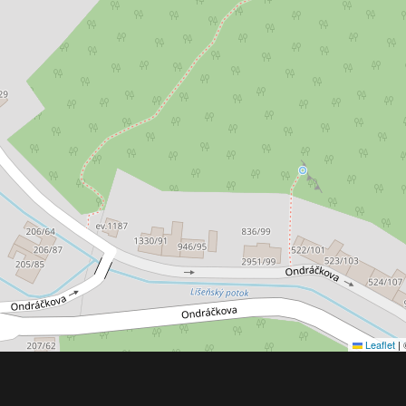
Leaflet
|