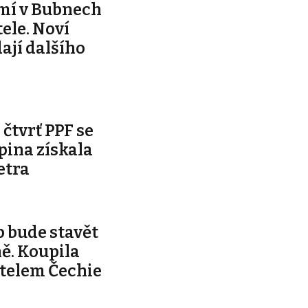
mí v Bubnech
ele. Noví
dají dalšího
čtvrť PPF se
pina získala
etra
 bude stavět
ě. Koupila
telem Čechie