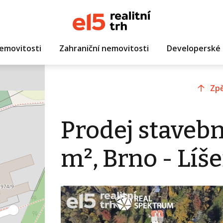
emovitosti
Zahraniční nemovitosti
Developerské 
Zpě
Prodej staveb
m², Brno - Líš