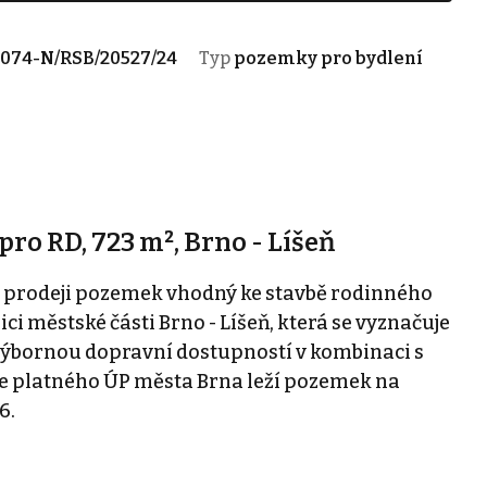
074-N/RSB/20527/24
Typ
pozemky pro bydlení
ro RD, 723 m², Brno - Líšeň
 prodeji pozemek vhodný ke stavbě rodinného
ci městské části Brno - Líšeň, která se vyznačuje
ýbornou dopravní dostupností v kombinaci s
e platného ÚP města Brna leží pozemek na
6.