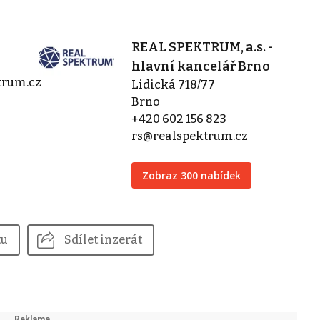
REAL SPEKTRUM, a.s. -
hlavní kancelář Brno
trum.cz
Lidická 718/77
Brno
+420 602 156 823
rs@realspektrum.cz
Zobraz 300 nabídek
tu
Sdílet inzerát