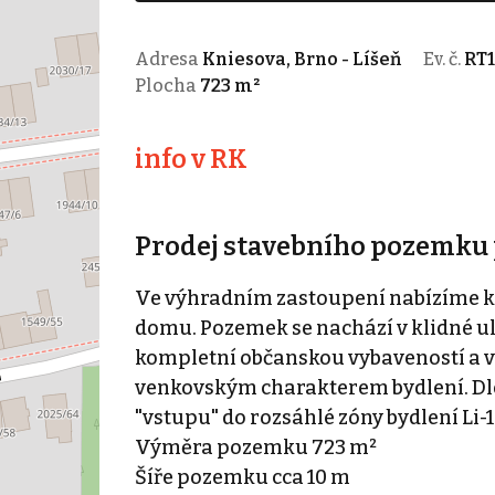
Adresa
Kniesova, Brno - Líšeň
Ev. č.
RT1
Plocha
723 m²
info v RK
Prodej stavebního pozemku p
Ve výhradním zastoupení nabízíme k
domu. Pozemek se nachází v klidné uli
kompletní občanskou vybaveností a v
venkovským charakterem bydlení. Dl
"vstupu" do rozsáhlé zóny bydlení Li-1
Výměra pozemku 723 m²
Šíře pozemku cca 10 m