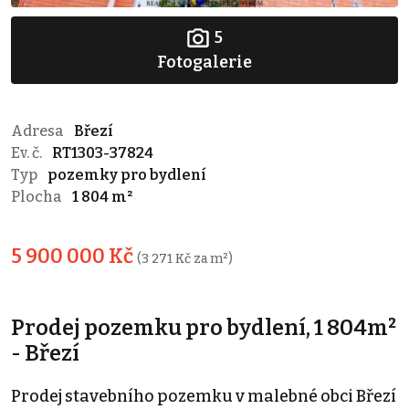
5
Fotogalerie
Adresa
Březí
Ev. č.
RT1303-37824
Typ
pozemky pro bydlení
Plocha
1 804 m²
5 900 000 Kč
(3 271 Kč za m²)
Prodej pozemku pro bydlení, 1 804m²
- Březí
Prodej stavebního pozemku v malebné obci Březí