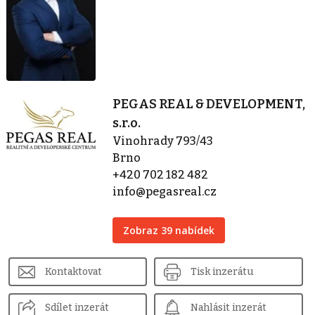
PEGAS REAL & DEVELOPMENT,
s.r.o.
Vinohrady 793/43
Brno
+420 702 182 482
info@pegasreal.cz
Zobraz 39 nabídek
Kontaktovat
Tisk inzerátu
Sdílet inzerát
Nahlásit inzerát