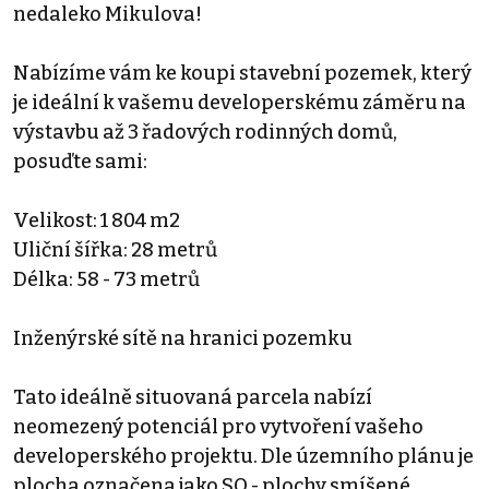
nedaleko Mikulova!
Nabízíme vám ke koupi stavební pozemek, který
je ideální k vašemu developerskému záměru na
výstavbu až 3 řadových rodinných domů,
posuďte sami:
Velikost: 1 804 m2
Uliční šířka: 28 metrů
Délka: 58 - 73 metrů
Inženýrské sítě na hranici pozemku
Tato ideálně situovaná parcela nabízí
neomezený potenciál pro vytvoření vašeho
developerského projektu. Dle územního plánu je
plocha označena jako SO - plochy smíšené