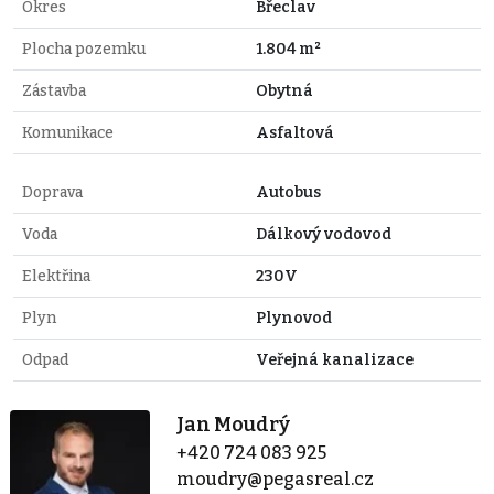
Okres
Břeclav
Plocha pozemku
1.804 m²
Zástavba
Obytná
Komunikace
Asfaltová
Doprava
Autobus
Voda
Dálkový vodovod
Elektřina
230V
Plyn
Plynovod
Odpad
Veřejná kanalizace
Jan Moudrý
+420 724 083 925
moudry@pegasreal.cz