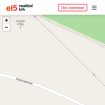
Chci inzerovat
+
−