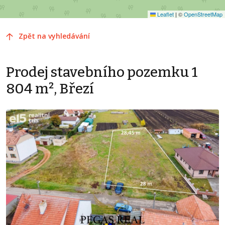
Leaflet
|
©
OpenStreetMap
Zpět na vyhledávání
Prodej stavebního pozemku 1
804 m², Březí