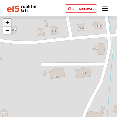
Chci inzerovat
+
−