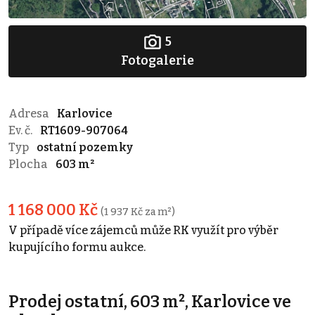
5
Fotogalerie
Adresa
Karlovice
Ev. č.
RT1609-907064
Typ
ostatní pozemky
Plocha
603 m²
1 168 000 Kč
(1 937 Kč za m²)
V případě více zájemců může RK využít pro výběr
kupujícího formu aukce.
Prodej ostatní, 603 m², Karlovice ve