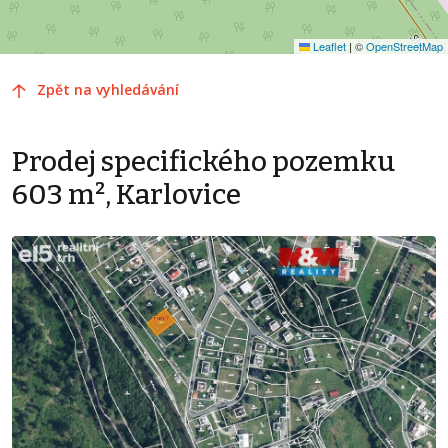
Leaflet
|
©
OpenStreetMap
Zpět na vyhledávání
Prodej specifického pozemku
603 m², Karlovice