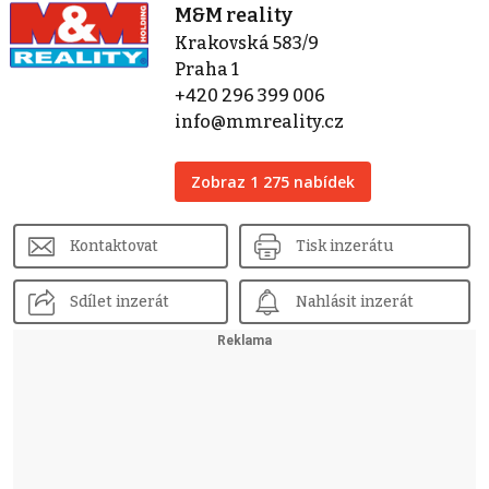
M&M reality
Krakovská 583/9
Praha 1
+420 296 399 006
info@mmreality.cz
Zobraz 1 275 nabídek
Kontaktovat
Tisk inzerátu
Sdílet inzerát
Nahlásit inzerát