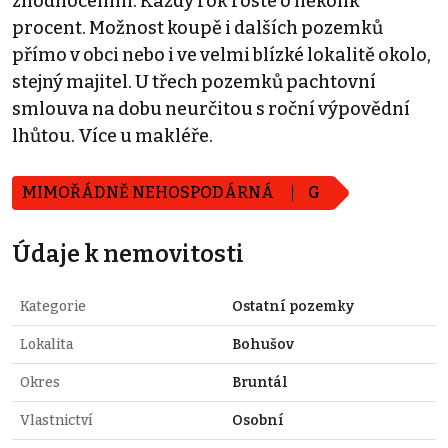
zhodnocením. Každý rok roste o několik
procent. Možnost koupě i dalších pozemků
přímo v obci nebo i ve velmi blízké lokalitě okolo,
stejný majitel. U třech pozemků pachtovní
smlouva na dobu neurčitou s roční výpovědní
lhůtou. Více u makléře.
MIMOŘÁDNĚ NEHOSPODÁRNÁ
G
Údaje k nemovitosti
Kategorie
Ostatní pozemky
Lokalita
Bohušov
Okres
Bruntál
Vlastnictví
Osobní