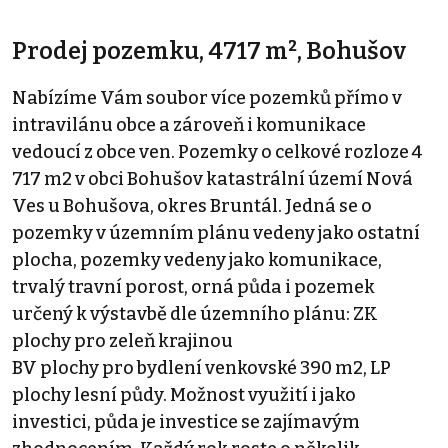
Prodej pozemku, 4717 m², Bohušov
Nabízíme Vám soubor více pozemků přímo v
intravilánu obce a zároveň i komunikace
vedoucí z obce ven. Pozemky o celkové rozloze 4
717 m2 v obci Bohušov katastrální území Nová
Ves u Bohušova, okres Bruntál. Jedná se o
pozemky v územním plánu vedeny jako ostatní
plocha, pozemky vedeny jako komunikace,
trvalý travní porost, orná půda i pozemek
určený k výstavbě dle územního plánu: ZK
plochy pro zeleň krajinou
BV plochy pro bydlení venkovské 390 m2, LP
plochy lesní půdy. Možnost využití i jako
investici, půda je investice se zajímavým