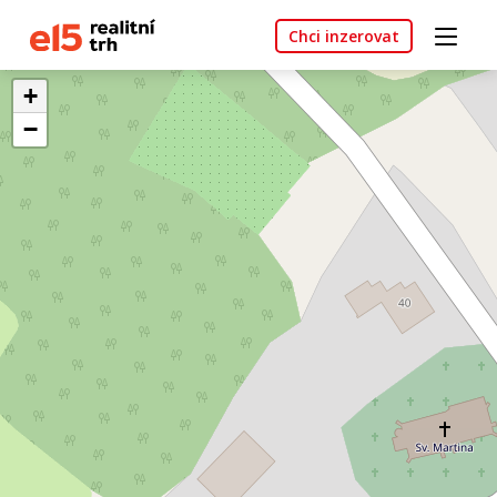
Chci inzerovat
+
−