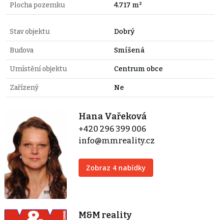
Plocha pozemku
4.717 m²
Stav objektu
Dobrý
Budova
Smíšená
Umístění objektu
Centrum obce
Zařízený
Ne
Hana Vařeková
+420 296 399 006
info@mmreality.cz
Zobraz 4 nabídky
M&M reality