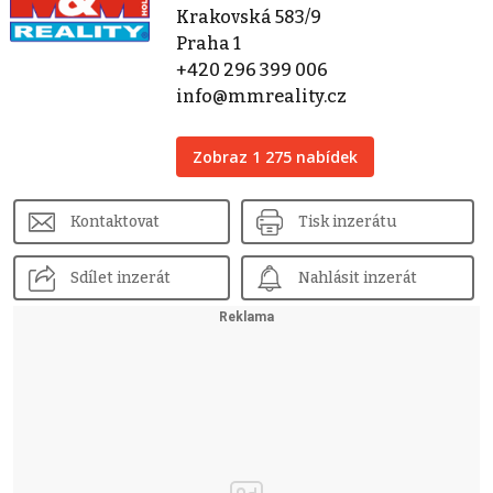
Krakovská 583/9
Praha 1
+420 296 399 006
info@mmreality.cz
Zobraz 1 275 nabídek
Kontaktovat
Tisk inzerátu
Sdílet inzerát
Nahlásit inzerát