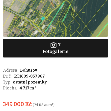
7
Fotogalerie
Adresa
Bohušov
Ev. č.
RT1609-857967
Typ
ostatní pozemky
Plocha
4 717 m²
349 000 Kč
(74 Kč za m²)