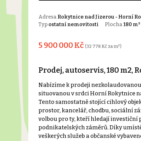
Adresa
Rokytnice nad Jizerou - Horní R
Typ
ostatní nemovitosti
Plocha
180 m²
5 900 000 Kč
(32 778 Kč za m²)
Prodej, autoservis, 180 m2, 
Nabízíme k prodeji nezkolaudovanou 
situovanou v srdci Horní Rokytnice n
Tento samostatně stojící cihlový objekt
prostor, kancelář, chodbu, sociální zá
volbou pro ty, kteří hledají investiční
podnikatelských záměrů. Díky umístěn
veškerých služeb a občanské vybaven