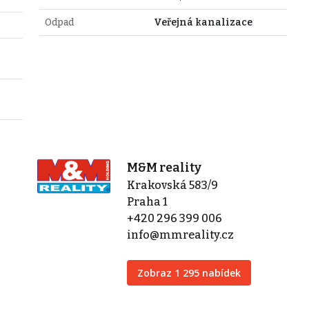
Odpad
Veřejná kanalizace
M&M reality
Krakovská 583/9
Praha 1
+420 296 399 006
info@mmreality.cz
Zobraz 1 295 nabídek