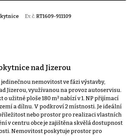
okytnice
Ev. č.
RT1609-911109
Rokytnice nad Jizerou
jedinečnou nemovitost ve fázi výstavby,
ad Jizerou, využívanou na provoz autoservisu.
 o užitné ploše 180 m² nabízí v 1. NP přijímací
zemí a dílnu. V podkroví 2 místnosti. Je ideální
 příležitost nebo prostor pro realizaci vlastních
í v centru obce je zajištěna skvělá dostupnost
osti. Nemovitost poskytuje prostor pro