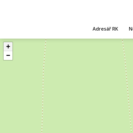
Adresář RK
N
+
−