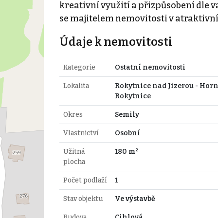
kreativní využití a přizpůsobení dle v
se majitelem nemovitosti v atraktivní
Údaje k nemovitosti
Kategorie
Ostatní nemovitosti
Lokalita
Rokytnice nad Jizerou - Horn
Rokytnice
Okres
Semily
Vlastnictví
Osobní
Užitná
180 m²
plocha
Počet podlaží
1
Stav objektu
Ve výstavbě
Budova
Cihlová