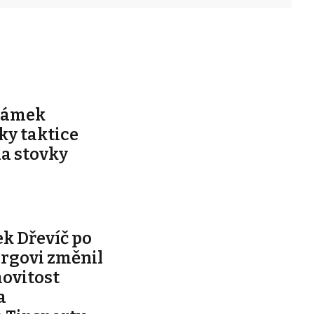
zámek
íky taktice
la stovky
k Dřevíč po
rgovi změnil
movitost
a