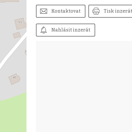
Kontaktovat
Tisk inzerá
Nahlásit inzerát