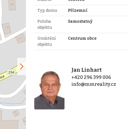
Typ domu
Přízemní
Poloha
Samostatný
objektu
Umístění
Centrum obce
objektu
Jan Linhart
+420 296 399 006
info@mmreality.cz