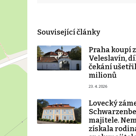
Související články
Praha koupí 
Veleslavín, d
čekání ušetři
milionů
23. 4. 2026
Lovecký záme
Schwarzenbe
majitele. Ne
získala rodin