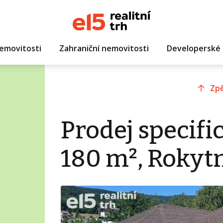
emovitosti
Zahraniční nemovitosti
Developerské 
Zpě
Prodej specifi
180 m², Rokytn