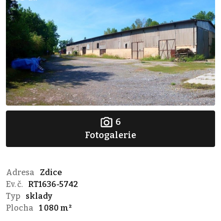
6
Fotogalerie
Adresa
Zdice
Ev. č.
RT1636-5742
Typ
sklady
Plocha
1 080 m²