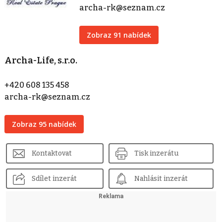
archa-rk@seznam.cz
Zobraz 91 nabídek
Archa-Life, s.r.o.
+420 608 135 458
archa-rk@seznam.cz
Zobraz 95 nabídek
Kontaktovat
Tisk inzerátu
Sdílet inzerát
Nahlásit inzerát