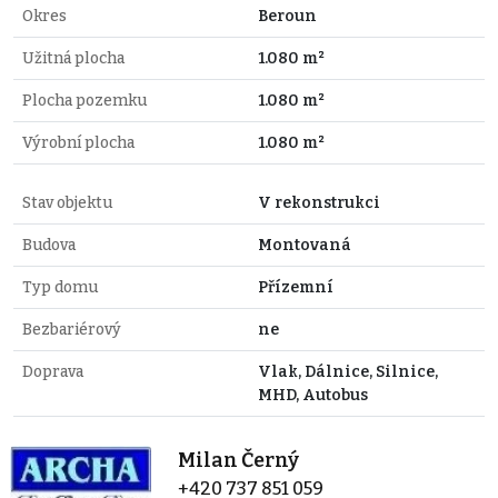
Okres
Beroun
Užitná plocha
1.080 m²
Plocha pozemku
1.080 m²
Výrobní plocha
1.080 m²
Stav objektu
V rekonstrukci
Budova
Montovaná
Typ domu
Přízemní
Bezbariérový
ne
Doprava
Vlak, Dálnice, Silnice,
MHD, Autobus
Milan Černý
+420 737 851 059