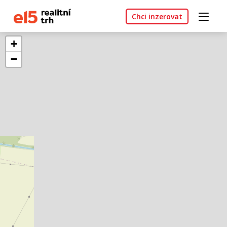
Chci inzerovat
+
−