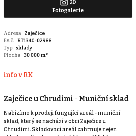
20
Fotogalerie
Adresa
Zaječice
Ev. č.
RT1340-02988
Typ
sklady
Plocha
30 000 m²
info v RK
Zaječice u Chrudimi - Muniční sklad
Nabízíme k prodeji fungující areál - muniční
sklad, který se nachází v obci Zaječice u
Chrudimi. Skladovací areál zahrnuje nejen