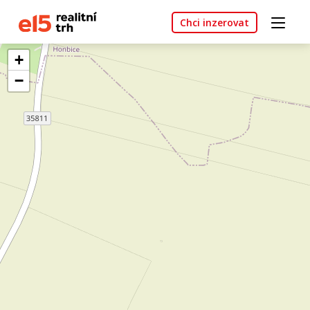
Chci inzerovat
+
−