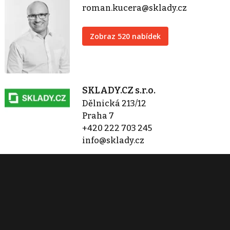
roman.kucera@sklady.cz
Zobraz 520 nabídek
SKLADY.CZ s.r.o.
Dělnická 213/12
Praha 7
+420 222 703 245
info@sklady.cz
Zobraz 520 nabídek
Kontaktovat
Tisk inzerátu
Sdílet inzerát
Nahlásit inzerát