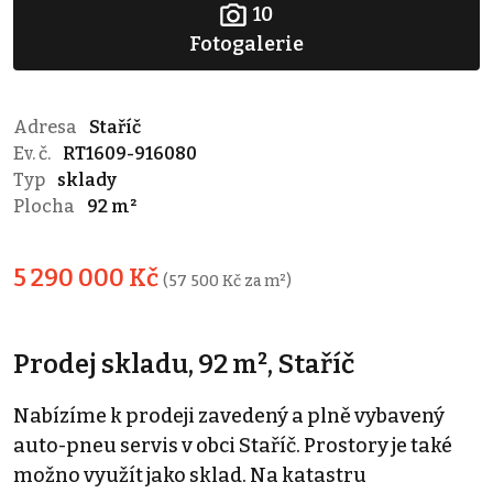
10
Fotogalerie
Adresa
Staříč
Ev. č.
RT1609-916080
Typ
sklady
Plocha
92 m²
5 290 000 Kč
(57 500 Kč za m²)
Prodej skladu, 92 m², Staříč
Nabízíme k prodeji zavedený a plně vybavený
auto-pneu servis v obci Staříč. Prostory je také
možno využít jako sklad. Na katastru