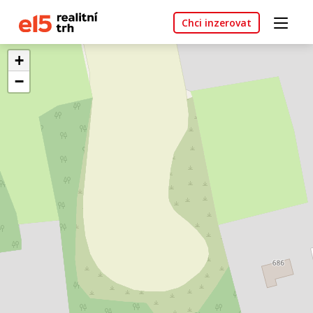
Chci inzerovat
+
−