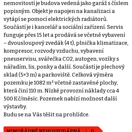
nemovitostí je budova vedená jako garáž s číslem
popisným. Objekt je napojen na kanalizaci a
vytápí se pomocí elektrických radiátorů.
Součástí je i kancelář a sociální zařízení. Servis
funguje přes 15 let a prodává se včetně vybavení
– dvousloupový zvedák (4 t), plnička klimatizace,
kompresor, rozvody vzduchu, vybavení
pneuservisu, svářečka CO2, autogen, vozíky s
nářadím, lis, ponky a další. Součástí je plechový
sklad (5×3 m) a parkoviště. Celková výměra
pozemku je 1082 m² včetně zastavěné plochy,
která činí 110 m. Nízké provozní náklady cca 4
500 Kč/měsíc. Pozemek nabízí možnost další
výstavby.
Budu se na Vás těšit na prohlídce.
MIMOŘÁDNĚ NEHOSPODÁRNÁ
G