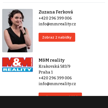
Zuzana Ferková
+420 296 399 006
info@mmreality.cz
Zobraz 2 nabídky
M&M reality
Krakovská 583/9
Praha 1
+420 296 399 006
info@mmreality.cz
Zobraz 1 279 nabídek