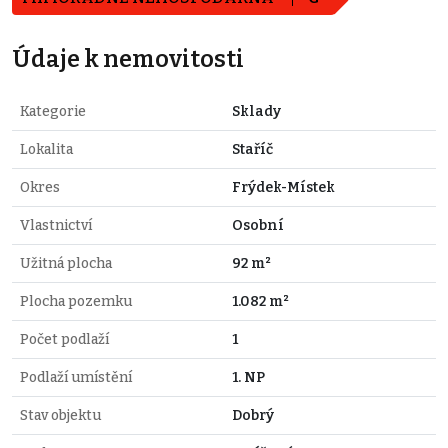
Údaje k nemovitosti
Kategorie
Sklady
Lokalita
Staříč
Okres
Frýdek-Místek
Vlastnictví
Osobní
Užitná plocha
92 m²
Plocha pozemku
1.082 m²
Počet podlaží
1
Podlaží umístění
1. NP
Stav objektu
Dobrý