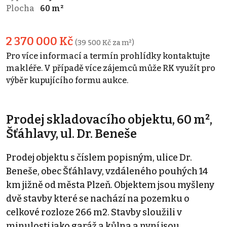
Plocha
60 m²
2 370 000 Kč
(39 500 Kč za m²)
Pro více informací a termín prohlídky kontaktujte
makléře. V případě více zájemců může RK využít pro
výběr kupujícího formu aukce.
Prodej skladovacího objektu, 60 m²,
Šťáhlavy, ul. Dr. Beneše
Prodej objektu s číslem popisným, ulice Dr.
Beneše, obec Šťáhlavy, vzdáleného pouhých 14
km jižně od města Plzeň. Objektem jsou myšleny
dvě stavby které se nachází na pozemku o
celkové rozloze 266 m2. Stavby sloužili v
minulosti jako garáž a kůlna a nyní jsou