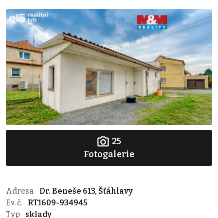
25
Fotogalerie
Adresa
Dr. Beneše 613, Šťáhlavy
Ev. č.
RT1609-934945
Typ
sklady