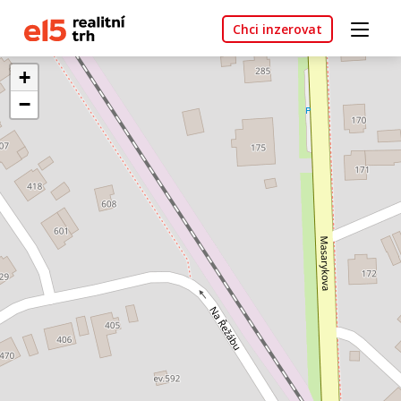
Chci inzerovat
+
−