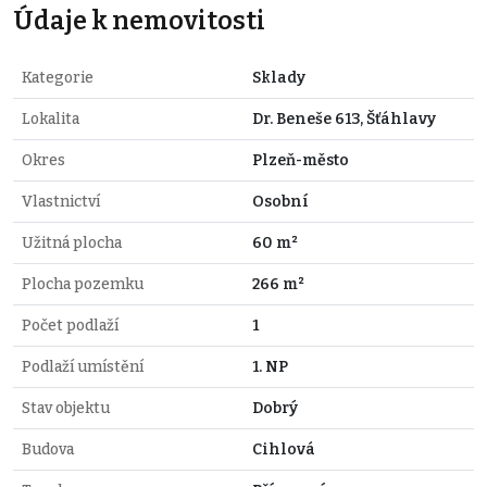
Údaje k nemovitosti
Kategorie
Sklady
Lokalita
Dr. Beneše 613, Šťáhlavy
Okres
Plzeň-město
Vlastnictví
Osobní
Užitná plocha
60 m²
Plocha pozemku
266 m²
Počet podlaží
1
Podlaží umístění
1. NP
Stav objektu
Dobrý
Budova
Cihlová