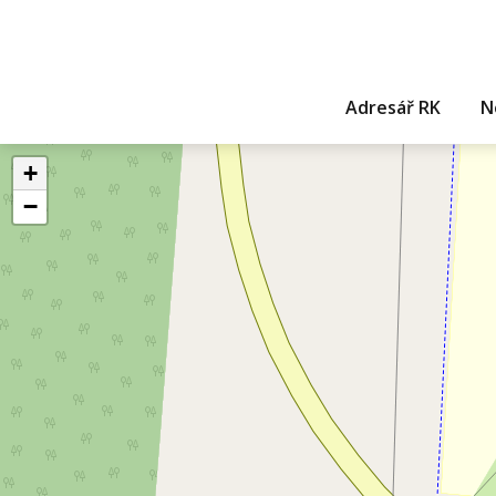
Adresář RK
N
+
−