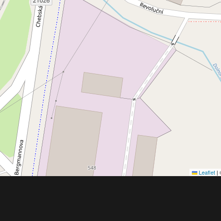
Leaflet
|