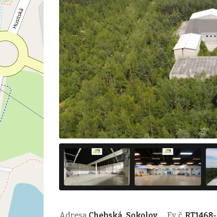
Adresa
Chebská, Sokolov
Ev. č.
RT1468-