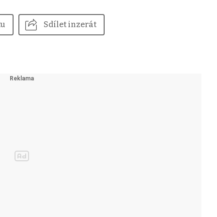
tu
Sdílet inzerát