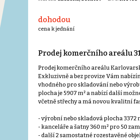
dohodou
cena k jednání
Prodej komerčního areálu 31
Prodej komerčního areálu Karlovarský
Exkluzivně a bez provize Vám nabíz
vhodného pro skladování nebo výrobu
plocha je 5907 m² a nabízí další možno
včetně střechy a má novou kvalitní fa
- výrobní nebo skladová plocha 3372 
- kanceláře a šatny 360 m² pro 50 za
- další 2 samostatné rozestavěné obje