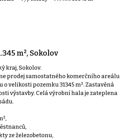
.345 m², Sokolov
 kraj, Sokolov.
íme prodej samostatného komerčního areálu
 o velikosti pozemku 31345 m². Zastavěná
sti výstavby. Celá výrobní hala je zateplena
sádu.
m²,
městnanců,
kty ze železobetonu,