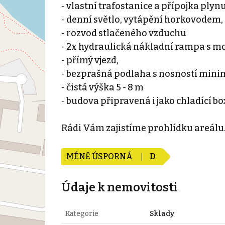
- vlastní trafostanice a přípojka plynu
- denní světlo, vytápění horkovodem,
- rozvod stlačeného vzduchu
- 2x hydraulická nákladní rampa s m
- přímý vjezd,
- bezprašná podlaha s nosností minim
- čistá výška 5 - 8 m
- budova připravená i jako chladící bo
Rádi Vám zajistíme prohlídku areálu.
MÉNĚ ÚSPORNÁ
D
Údaje k nemovitosti
Kategorie
Sklady