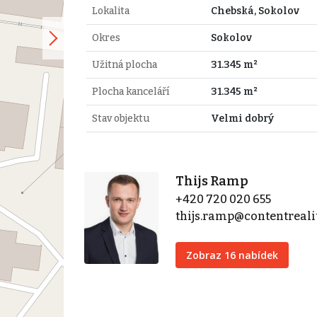
Lokalita
Chebská, Sokolov
Okres
Sokolov
Užitná plocha
31.345 m²
Plocha kanceláří
31.345 m²
Stav objektu
Velmi dobrý
Thijs Ramp
+420 720 020 655
thijs.ramp@contentreali
Zobraz 16 nabídek