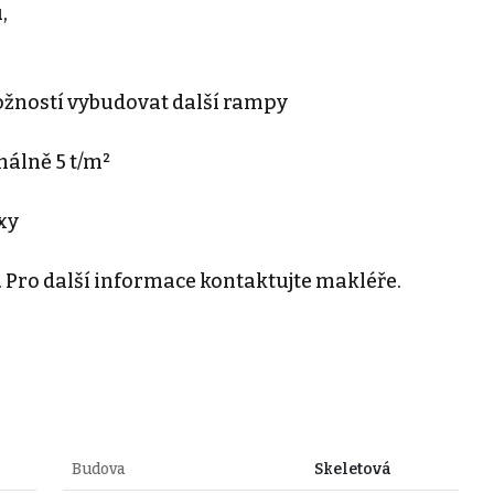
,
ožností vybudovat další rampy
álně 5 t/m²
xy
 Pro další informace kontaktujte makléře.
Budova
Skeletová