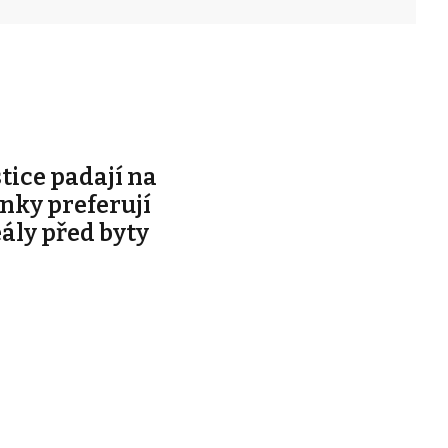
stice padají na
ky preferují
eály před byty