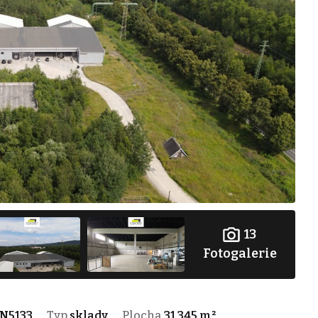
13
Fotogalerie
N5133
Typ
sklady
Plocha
31 345 m²