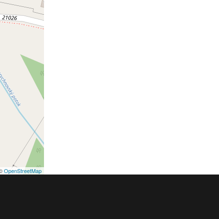
©
OpenStreetMap