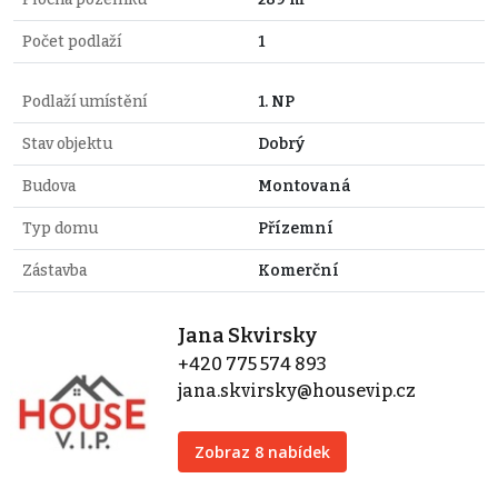
Počet podlaží
1
Podlaží umístění
1. NP
Stav objektu
Dobrý
Budova
Montovaná
Typ domu
Přízemní
Zástavba
Komerční
Jana Skvirsky
+420 775 574 893
jana.skvirsky@housevip.cz
Zobraz 8 nabídek