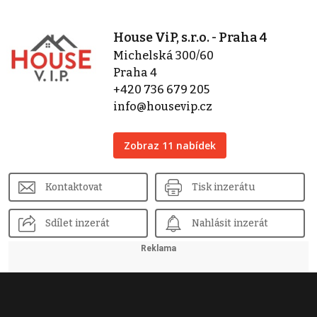
House ViP, s.r.o. - Praha 4
Michelská 300/60
Praha 4
+420 736 679 205
info@housevip.cz
Zobraz 11 nabídek
Kontaktovat
Tisk inzerátu
Sdílet inzerát
Nahlásit inzerát