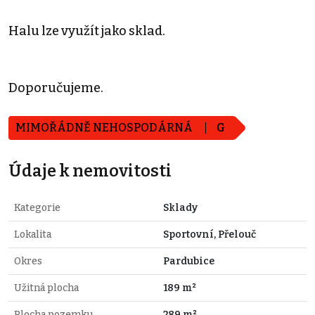
Halu lze využít jako sklad.
Doporučujeme.
MIMOŘÁDNĚ NEHOSPODÁRNÁ
G
Údaje k nemovitosti
Kategorie
Sklady
Lokalita
Sportovní, Přelouč
Okres
Pardubice
Užitná plocha
189 m²
Plocha pozemku
289 m²