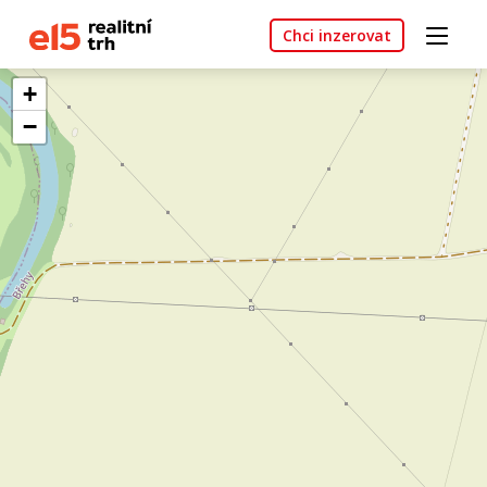
Chci inzerovat
+
−