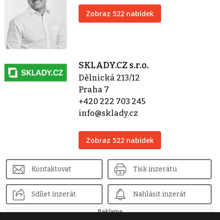
Zobraz 522 nabídek
SKLADY.CZ s.r.o.
Dělnická 213/12
Praha 7
+420 222 703 245
info@sklady.cz
Zobraz 522 nabídek
Kontaktovat
Tisk inzerátu
Sdílet inzerát
Nahlásit inzerát