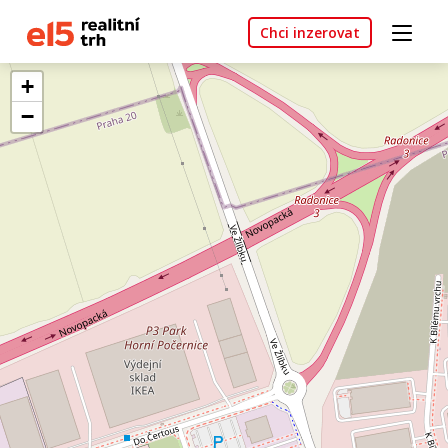
Chci inzerovat
+
−