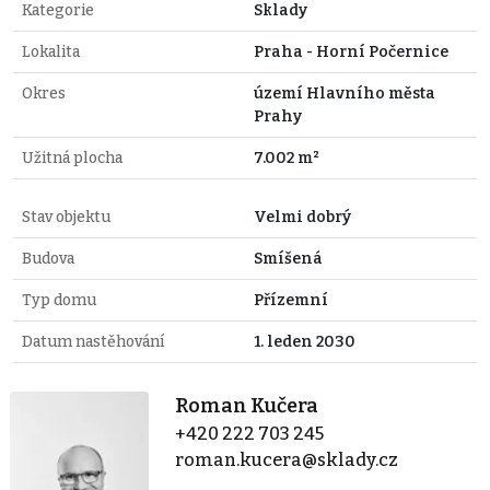
Kategorie
Sklady
Lokalita
Praha - Horní Počernice
Okres
území Hlavního města
Prahy
Užitná plocha
7.002 m²
Stav objektu
Velmi dobrý
Budova
Smíšená
Typ domu
Přízemní
Datum nastěhování
1. leden 2030
Roman Kučera
+420 222 703 245
roman.kucera@sklady.cz