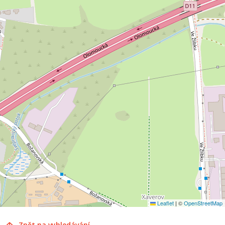
Leaflet
|
©
OpenStreetMap
Zpět na vyhledávání