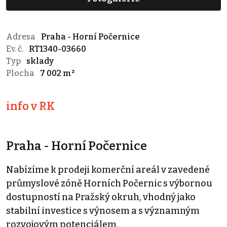
Adresa
Praha - Horní Počernice
Ev. č.
RT1340-03660
Typ
sklady
Plocha
7 002 m²
info v RK
Praha - Horní Počernice
Nabízíme k prodeji komerční areál v zavedené
průmyslové zóně Horních Počernic s výbornou
dostupností na Pražský okruh, vhodný jako
stabilní investice s výnosem a s významným
rozvojovým potenciálem.