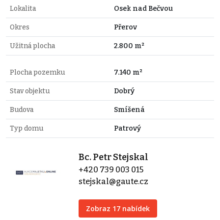
Lokalita
Osek nad Bečvou
Okres
Přerov
Užitná plocha
2.800 m²
Plocha pozemku
7.140 m²
Stav objektu
Dobrý
Budova
Smíšená
Typ domu
Patrový
Bc. Petr Stejskal
+420 739 003 015
stejskal@gaute.cz
Zobraz 17 nabídek