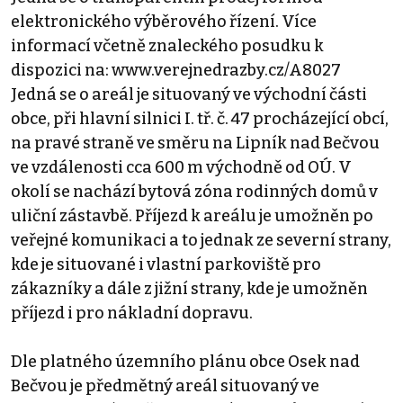
elektronického výběrového řízení. Více
informací včetně znaleckého posudku k
dispozici na: www.verejnedrazby.cz/A8027
Jedná se o areál je situovaný ve východní části
obce, při hlavní silnici I. tř. č. 47 procházející obcí,
na pravé straně ve směru na Lipník nad Bečvou
ve vzdálenosti cca 600 m východně od OÚ. V
okolí se nachází bytová zóna rodinných domů v
uliční zástavbě. Příjezd k areálu je umožněn po
veřejné komunikaci a to jednak ze severní strany,
kde je situované i vlastní parkoviště pro
zákazníky a dále z jižní strany, kde je umožněn
příjezd i pro nákladní dopravu.
Dle platného územního plánu obce Osek nad
Bečvou je předmětný areál situovaný ve