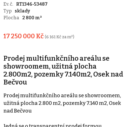
Ev. č.
RT1346-53487
Typ
sklady
Plocha
2 800 m²
17 250 000 Kč
(6 161 Kč za m²)
Prodej multifunkčního areálu se
showroomem, užitná plocha
2.800m2, pozemky 7.140m2, Osek nad
Bečvou
Prodej multifunkčního areálu se showroomem,
užitná plocha 2.800 m2, pozemky 7.140 m2, Osek
nad Bečvou
Jedná se o transparentní prodej formou