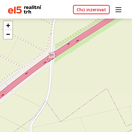
Chci inzerovat
+
−