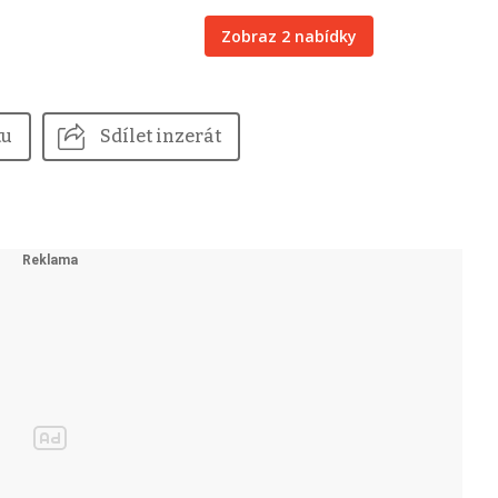
Zobraz 2 nabídky
tu
Sdílet inzerát