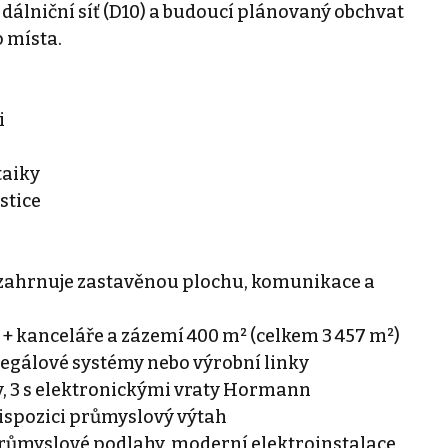
 dálniční síť (D10) a budoucí plánovaný obchvat
o místa.
i
taiky
stice
 (zahrnuje zastavěnou plochu, komunikace a
² + kanceláře a zázemí 400 m² (celkem 3 457 m²)
 regálové systémy nebo výrobní linky
y, 3 s elektronickými vraty Hormann
 dispozici průmyslový výtah
 průmyslové podlahy, moderní elektroinstalace