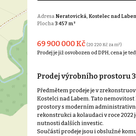
Adresa
Neratovická, Kostelec nad Labe
Plocha
3 457 m²
69 900 000 Kč
(20 220 Kč za m²)
Prodej je již osvobozen od DPH, cena je t
Prodej výrobního prostoru 3
Předmětem prodeje je v zrekonstruov
Kostelci nad Labem. Tato nemovitost 
prostory s moderním administrativ
rekonstrukci a kolaudaci v roce 2022
nutnosti dalších investic.
Součástí prodeje jsou i obslužné komu