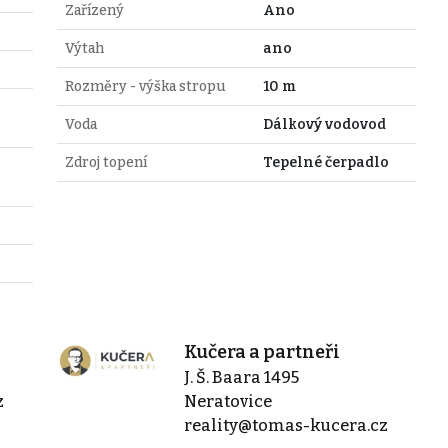
Zařízený
Ano
Výtah
ano
Rozměry - výška stropu
10 m
Voda
Dálkový vodovod
Zdroj topení
Tepelné čerpadlo
Kučera a partneři
J. Š. Baara 1495
z
Neratovice
reality@tomas-kucera.cz