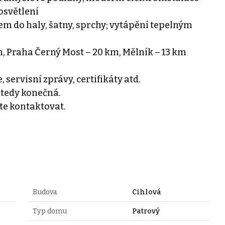
osvětlení
em do haly, šatny, sprchy; vytápění tepelným
km, Praha Černý Most – 20 km, Mělník – 13 km
servisní zprávy, certifikáty atd.
e tedy konečná.
te kontaktovat.
Budova
Cihlová
Typ domu
Patrový