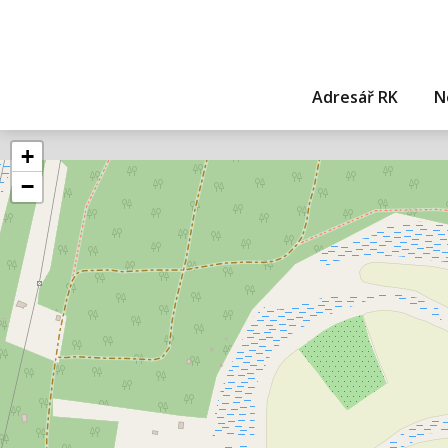
Adresář RK
N
+
−