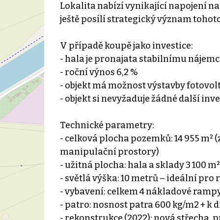
Lokalita nabízí vynikající napojení na
ještě posílí strategický význam tohot
V případě koupě jako investice:
- hala je pronajata stabilnímu nájemc
- roční výnos 6,2 %
- objekt má možnost výstavby fotovol
- objekt si nevyžaduje žádné další inve
Technické parametry:
- celková plocha pozemků: 14 955 m²
manipulační prostory)
- užitná plocha: hala a sklady 3 100 m
- světlá výška: 10 metrů – ideální pro
- vybavení: celkem 4 nákladové ramp
- patro: nosnost patra 600 kg/m2 + k
- rekonstrukce (2022): nová střecha,