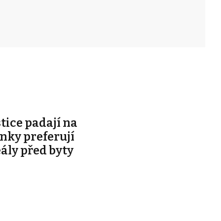
stice padají na
ky preferují
eály před byty