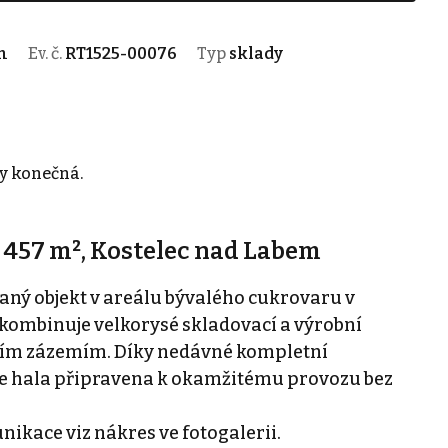
m
Ev. č.
RT1525-00076
Typ
sklady
edy konečná.
 457 m², Kostelec nad Labem
aný objekt v areálu bývalého cukrovaru v
kombinuje velkorysé skladovací a výrobní
ním zázemím. Díky nedávné kompletní
 je hala připravena k okamžitému provozu bez
nikace viz nákres ve fotogalerii.