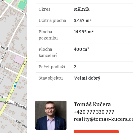
Okres
Mělník
Užitná plocha
3.457 m²
Plocha
14.995 m²
pozemku
Plocha
400 m²
kanceláří
Počet podlaží
2
Stav objektu
Velmi dobrý
Tomáš Kučera
+420 777 330 777
reality@tomas-kucera.c