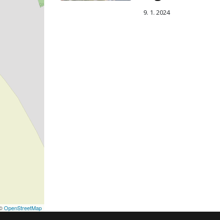
9. 1. 2024
©
OpenStreetMap