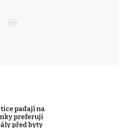
stice padají na
ky preferují
eály před byty