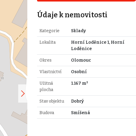
Údaje k nemovitosti
Kategorie
Sklady
Lokalita
Horní Loděnice 1, Horní
Loděnice
Okres
Olomouc
Vlastnictví
Osobní
Užitná
1.167 m²
plocha
Stav objektu
Dobrý
Budova
Smíšená