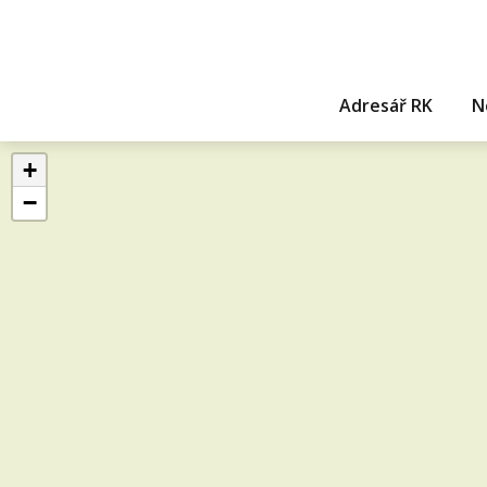
Adresář RK
N
+
−