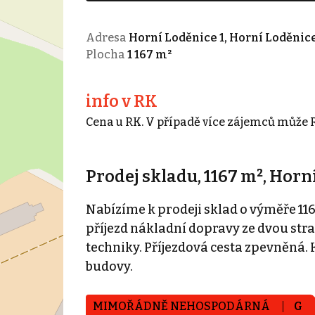
Adresa
Horní Loděnice 1, Horní Loděnic
Plocha
1 167 m²
info v RK
Cena u RK. V případě více zájemců může R
Prodej skladu, 1167 m², Horn
Nabízíme k prodeji sklad o výměře 116
příjezd nákladní dopravy ze dvou stra
techniky. Příjezdová cesta zpevněná. 
budovy.
MIMOŘÁDNĚ NEHOSPODÁRNÁ
G