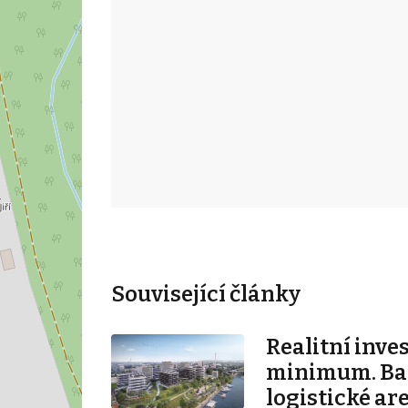
Související články
Realitní inve
minimum. Ban
logistické ar