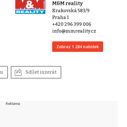
M&M reality
Krakovská 583/9
Praha 1
+420 296 399 006
info@mmreality.cz
Zobraz 1 284 nabídek
tu
Sdílet inzerát