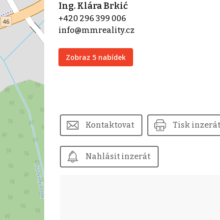
Ing. Klára Brkić
+420 296 399 006
info@mmreality.cz
Zobraz 5 nabídek
Kontaktovat
Tisk inzerá
Nahlásit inzerát