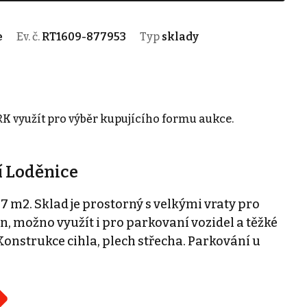
e
Ev. č.
RT1609-877953
Typ
sklady
K využít pro výběr kupujícího formu aukce.
í Loděnice
7 m2. Sklad je prostorný s velkými vraty pro
n, možno využít i pro parkovaní vozidel a těžké
Konstrukce cihla, plech střecha. Parkování u