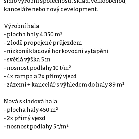
sídlo výrobní společnosti, sklad, velkoobchod,
kanceláře nebo nový development.
Výrobní hala:
- plocha haly 4.350 m²
- 2 lodě propojené průjezdem
- nízkonákladové horkovodní vytápění
- světlá výška 5 m
- nosnost podlahy 10 t/m²
- 4x rampa a 2x přímý vjezd
- zázemí + kancelář s výhledem do haly 89 m²
Nová skladová hala:
- plocha haly 450 m²
- 2x přímý vjezd
- nosnost podlahy 5 t/m²