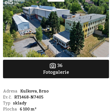
36
Fotogalerie
Adresa
Kulkova, Brno
Ev. č.
RT1468-N7405
Typ
sklady
Plocha
6 100 m²