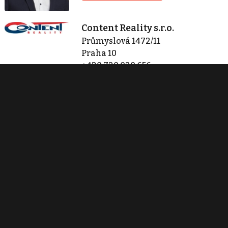
Content Reality s.r.o.
Průmyslová 1472/11
Praha 10
+420 720 020 656
info@contentreality.cz
Zobraz 611 nabídek
Kontaktovat
Tisk inzerátu
Sdílet inzerát
Nahlásit inzerát
Podobné nemovitosti