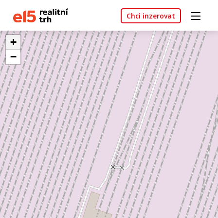
Chci inzerovat
+
−