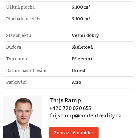
Užitná plocha
6.100 m²
Plocha kanceláří
6.100 m²
Stav objektu
Velmi dobrý
Budova
Skeletová
Typ domu
Přízemní
Datum nastěhování
Ihned
Parkování
Ano
Thijs Ramp
+420 720 020 655
thijs.ramp@contentreality.cz
Zobraz 16 nabídek