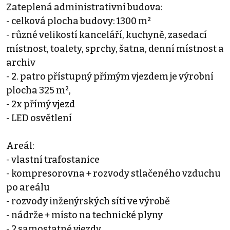
Zateplená administrativní budova:
- celková plocha budovy: 1300 m²
- různé velikostí kanceláří, kuchyně, zasedací
místnost, toalety, sprchy, šatna, denní místnost a
archiv
- 2. patro přístupný přímým vjezdem je výrobní
plocha 325 m²,
- 2x přímý vjezd
- LED osvětlení
Areál:
- vlastní trafostanice
- kompresorovna + rozvody stlačeného vzduchu
po areálu
- rozvody inženýrských sítí ve výrobě
- nádrže + místo na technické plyny
- 2 samostatné vjezdy