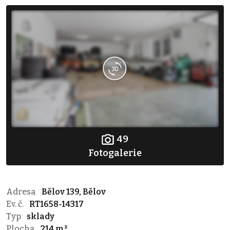
49
Fotogalerie
Adresa
Bělov 139, Bělov
Ev. č.
RT1658-14317
Typ
sklady
Plocha
214 m²