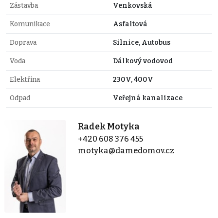
Zástavba
Venkovská
Komunikace
Asfaltová
Doprava
Silnice, Autobus
Voda
Dálkový vodovod
Elektřina
230V, 400V
Odpad
Veřejná kanalizace
Radek Motyka
+420 608 376 455
motyka@damedomov.cz