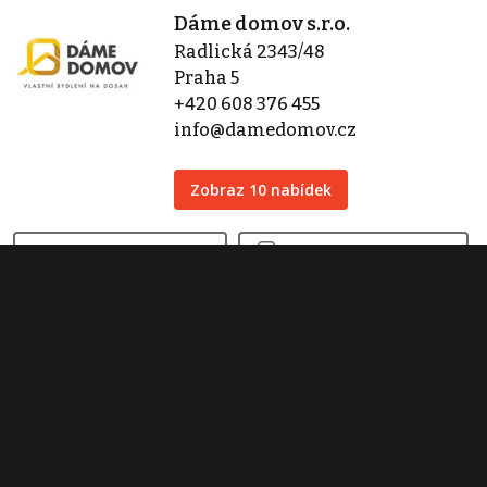
Dáme domov s.r.o.
Radlická 2343/48
Praha 5
+420 608 376 455
info@damedomov.cz
Zobraz 10 nabídek
Kontaktovat
Tisk inzerátu
Sdílet inzerát
Nahlásit inzerát