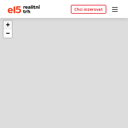
Chci inzerovat
+
−