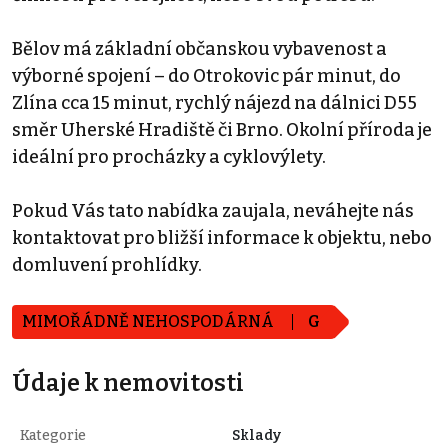
Bělov má základní občanskou vybavenost a
výborné spojení – do Otrokovic pár minut, do
Zlína cca 15 minut, rychlý nájezd na dálnici D55
směr Uherské Hradiště či Brno. Okolní příroda je
ideální pro procházky a cyklovýlety.
Pokud Vás tato nabídka zaujala, neváhejte nás
kontaktovat pro bližší informace k objektu, nebo
domluvení prohlídky.
MIMOŘÁDNĚ NEHOSPODÁRNÁ
G
Údaje k nemovitosti
Kategorie
Sklady