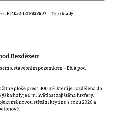
v. č.
RT1053-IETP838807
Typ
sklady
á pod Bezdězem
nosem a stavebním pozemkem – Bělá pod
žitné ploše přes 1 300 m², která je rozdělena do
ška haly je 6 m. Světlost zajištěna luxfery.
bjekt má novou střešní krytinu z roku 2026 a
betonové.