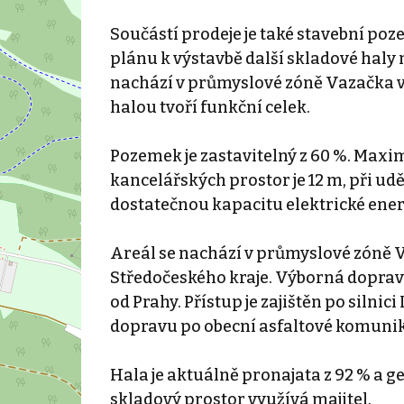
Součástí prodeje je také stavební po
plánu k výstavbě další skladové haly
nachází v průmyslové zóně Vazačka v 
halou tvoří funkční celek.
Pozemek je zastavitelný z 60 %. Max
kancelářských prostor je 12 m, při udě
dostatečnou kapacitu elektrické energ
Areál se nachází v průmyslové zóně V
Středočeského kraje. Výborná dopravn
od Prahy. Přístup je zajištěn po silnici
dopravu po obecní asfaltové komunik
Hala je aktuálně pronajata z 92 % a g
skladový prostor využívá majitel.