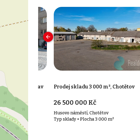
², Mladá Boleslav
Prodej skladu 3 000 m², Chotětov
26 500 000 Kč
leslav II
Husovo náměstí, Chotětov
 m²
Typ sklady • Plocha 3 000 m²