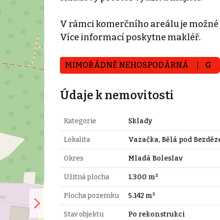
V rámci komerčního areálu je možné je
Více informací poskytne makléř.
MIMOŘÁDNĚ NEHOSPODÁRNÁ
G
Údaje k nemovitosti
Kategorie
Sklady
Lokalita
Vazačka, Bělá pod Bezdě
Okres
Mladá Boleslav
Užitná plocha
1.300 m²
Plocha pozemku
5.142 m²
Stav objektu
Po rekonstrukci