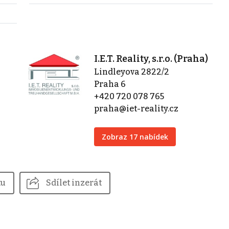
I.E.T. Reality, s.r.o. (Praha)
Lindleyova 2822/2
Praha 6
+420 720 078 765
praha@iet-reality.cz
Zobraz 17 nabídek
tu
Sdílet inzerát