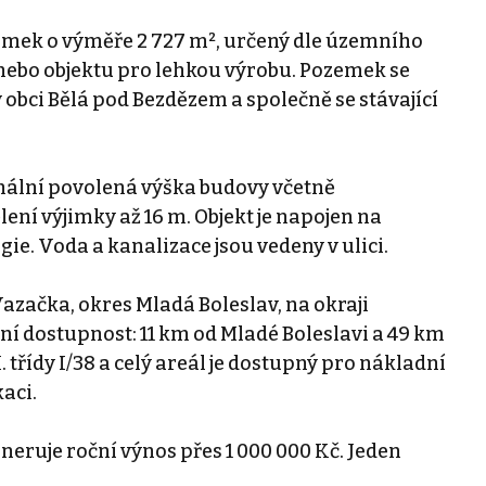
zemek o výměře 2 727 m², určený dle územního
 nebo objektu pro lehkou výrobu. Pozemek se
obci Bělá pod Bezdězem a společně se stávající
imální povolená výška budovy včetně
lení výjimky až 16 m. Objekt je napojen na
ie. Voda a kanalizace jsou vedeny v ulici.
azačka, okres Mladá Boleslav, na okraji
í dostupnost: 11 km od Mladé Boleslavi a 49 km
 I. třídy I/38 a celý areál je dostupný pro nákladní
aci.
eneruje roční výnos přes 1 000 000 Kč. Jeden