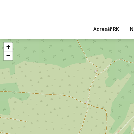
Adresář RK
N
+
−