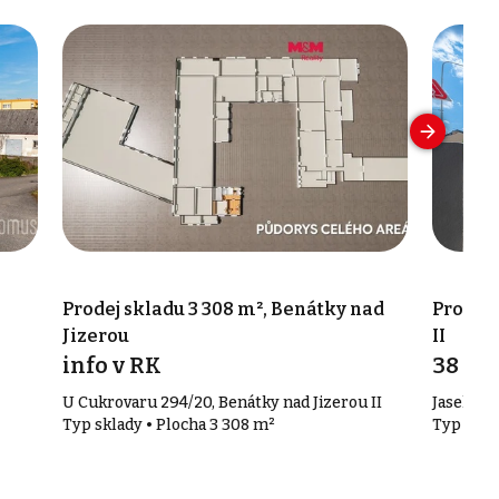
Prodej skladu 3 308 m², Benátky nad
Prodej 
Jizerou
II
info v RK
38 00
U Cukrovaru 294/20, Benátky nad Jizerou II
Jaselská 
Typ sklady • Plocha 3 308 m²
Typ skla