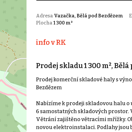
Adresa
Vazačka, Bělá pod Bezdězem
E
Plocha
1 300 m²
info v RK
Prodej skladu 1 300 m², Běl
Prodej komerční skladové haly s vý
Bezdězem
Nabízíme k prodeji skladovou halu o u
6 samostatných skladových prostor. Vý
Větrání zajištěno větracími mřížky. O
novou elektroinstalaci. Podlahy jsou 