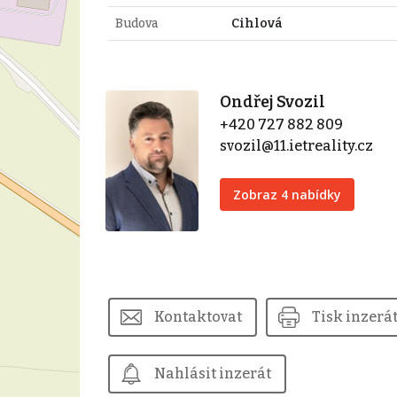
Budova
Cihlová
Ondřej Svozil
+420 727 882 809
svozil@11.ietreality.cz
Zobraz 4 nabídky
Kontaktovat
Tisk inzerá
Nahlásit inzerát