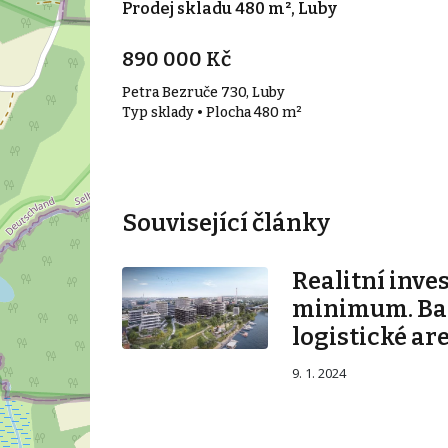
Prodej skladu 480 m², Luby
890 000 Kč
Petra Bezruče 730, Luby
Typ sklady • Plocha 480 m²
Související články
Realitní inve
minimum. Ban
logistické ar
9. 1. 2024