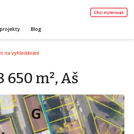
Chci inzerovat
projekty
Blog
t na vyhledávání
8 650 m², Aš