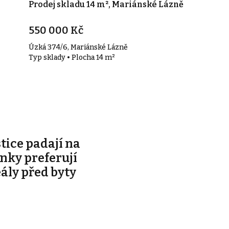
Prodej skladu 14 m², Mariánské Lázně
550 000 Kč
Úzká 374/6, Mariánské Lázně
Typ sklady • Plocha 14 m²
stice padají na
ky preferují
eály před byty