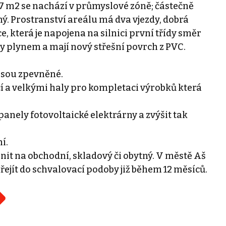
7 m2 se nachází v průmyslové zóně; částečně
ný. Prostranství areálu má dva vjezdy, dobrá
e, která je napojena na silnici první třídy směr
 plynem a mají nový střešní povrch z PVC.
jsou zpevněné.
cí a velkými haly pro kompletaci výrobků která
anely fotovoltaické elektrárny a zvýšit tak
í.
t na obchodní, skladový či obytný. V městě Aš
ejít do schvalovací podoby již během 12 měsíců.