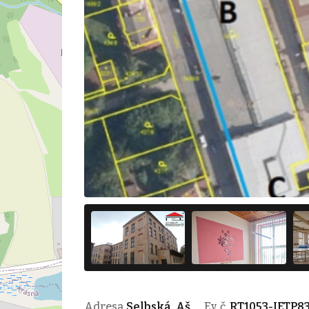
Adresa
Selbská, Aš
Ev. č.
RT1053-IETP8