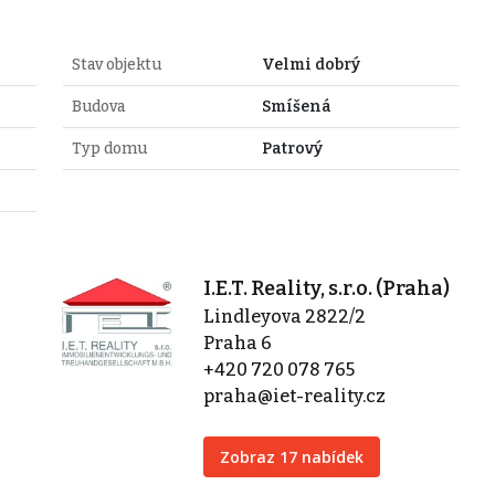
Stav objektu
Velmi dobrý
Budova
Smíšená
Typ domu
Patrový
I.E.T. Reality, s.r.o. (Praha)
Lindleyova 2822/2
Praha 6
+420 720 078 765
praha@iet-reality.cz
Zobraz 17 nabídek