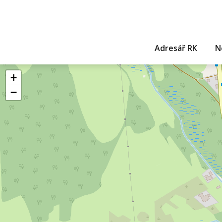
Adresář RK
N
+
−