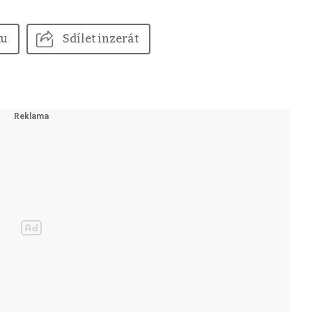
tu
Sdílet inzerát