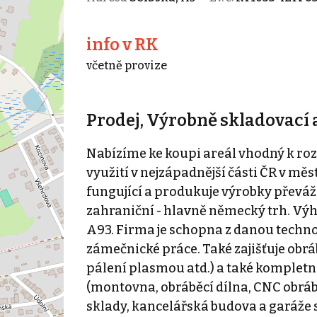
info v RK
včetně provize
Prodej, Výrobně skladovací ar
Nabízíme ke koupi areál vhodný k ro
využití v nejzápadnější části ČR v měs
fungující a produkuje výrobky převáž
zahraniční - hlavně německý trh. Vý
A93. Firma je schopna z danou techno
zámečnické práce. Také zajišťuje obrá
pálení plasmou atd.) a také kompletní
(montovna, obráběcí dílna, CNC obrábě
sklady, kancelářská budova a garáže s