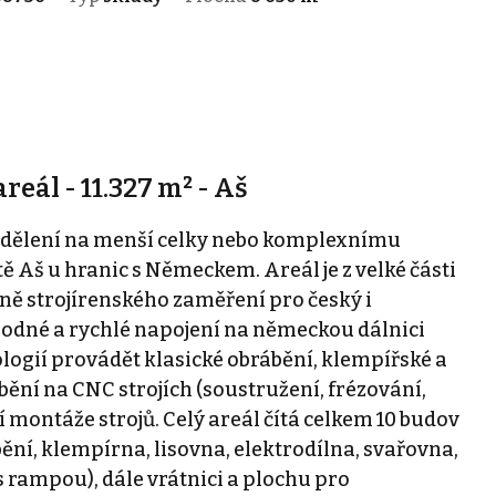
eál - 11.327 m² - Aš
zdělení na menší celky nebo komplexnímu
tě Aš u hranic s Německem. Areál je z velké části
ně strojírenského zaměření pro český i
hodné a rychlé napojení na německou dálnici
logií provádět klasické obrábění, klempířské a
bění na CNC strojích (soustružení, frézování,
 montáže strojů. Celý areál čítá celkem 10 budov
ní, klempírna, lisovna, elektrodílna, svařovna,
 rampou), dále vrátnici a plochu pro