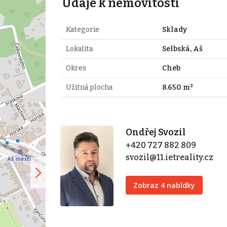
Údaje k nemovitosti
Kategorie
Sklady
Lokalita
Selbská, Aš
Okres
Cheb
Užitná plocha
8.650 m²
Ondřej Svozil
+420 727 882 809
svozil@11.ietreality.cz
Zobraz 4 nabídky