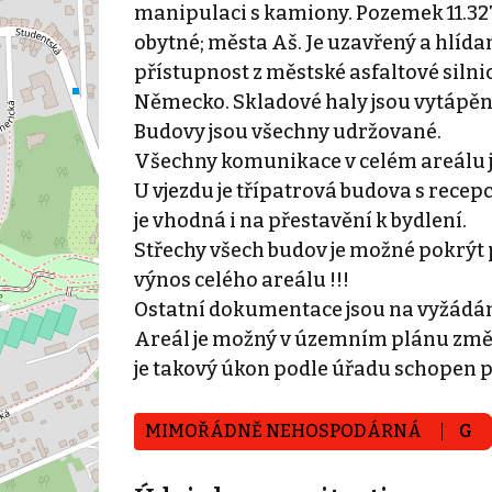
manipulaci s kamiony. Pozemek 11.32
obytné; města Aš. Je uzavřený a hlída
přístupnost z městské asfaltové silnic
Německo. Skladové haly jsou vytápěny
Budovy jsou všechny udržované.
Všechny komunikace v celém areálu 
U vjezdu je třípatrová budova s recep
je vhodná i na přestavění k bydlení.
Střechy všech budov je možné pokrýt p
výnos celého areálu !!!
Ostatní dokumentace jsou na vyžádán
Areál je možný v územním plánu změni
je takový úkon podle úřadu schopen př
MIMOŘÁDNĚ NEHOSPODÁRNÁ
G