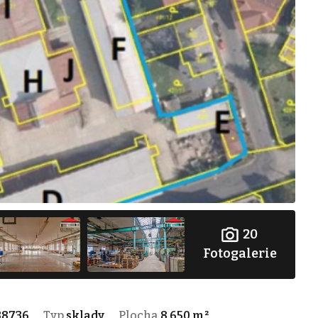
20
Fotogalerie
38736
Typ
sklady
Plocha
8 650 m²