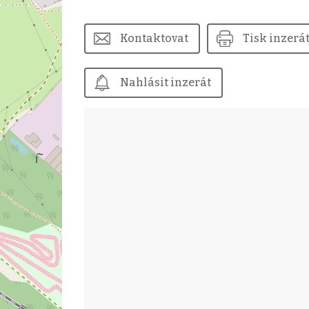
Kontaktovat
Tisk inzerá
Nahlásit inzerát