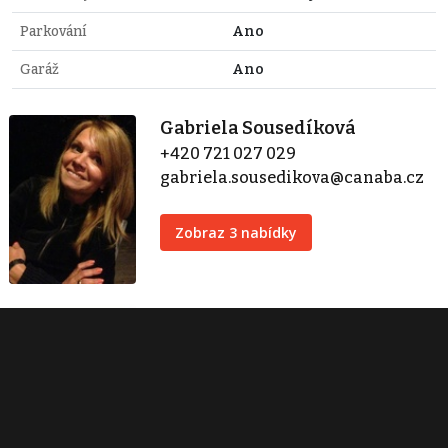
Parkování
Ano
Garáž
Ano
Gabriela Sousedíková
+420 721 027 029
gabriela.sousedikova@canaba.cz
Zobraz 3 nabídky
CANABA Reality
Štětkova 1001/5
Praha 4
+420 844 020 202
canaba@canaba.cz