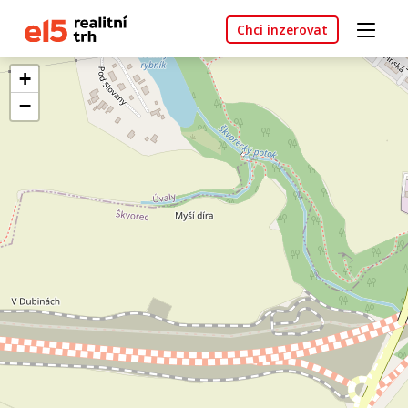
Chci inzerovat
+
−