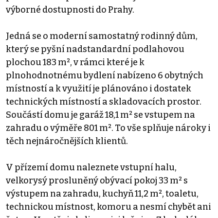
výborné dostupnosti do Prahy.
Jedná se o moderní samostatný rodinný dům,
který se pyšní nadstandardní podlahovou
plochou 183 m², v rámci které je k
plnohodnotnému bydlení nabízeno 6 obytných
místností a k využití je plánováno i dostatek
technických místností a skladovacích prostor.
Součástí domu je garáž 18,1 m² se vstupem na
zahradu o výměře 801 m². To vše splňuje nároky i
těch nejnáročnějších klientů.
V přízemí domu naleznete vstupní halu,
velkorysý prosluněný obývací pokoj 33 m² s
výstupem na zahradu, kuchyň 11,2 m², toaletu,
technickou místnost, komoru a nesmí chybět ani