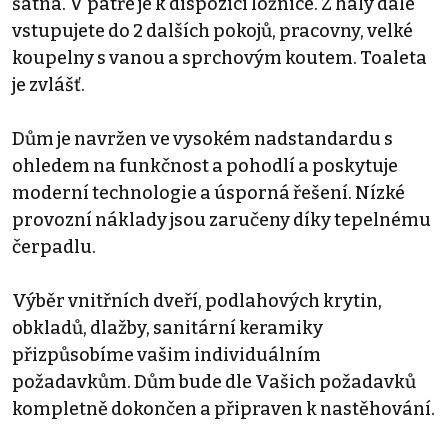
šatna. V patře je k dispozici ložnice. Z haly dále
vstupujete do 2 dalších pokojů, pracovny, velké
koupelny s vanou a sprchovým koutem. Toaleta
je zvlášť.
Dům je navržen ve vysokém nadstandardu s
ohledem na funkčnost a pohodlí a poskytuje
moderní technologie a úsporná řešení. Nízké
provozní náklady jsou zaručeny díky tepelnému
čerpadlu.
Výběr vnitřních dveří, podlahových krytin,
obkladů, dlažby, sanitární keramiky
přizpůsobíme vašim individuálním
požadavkům. Dům bude dle Vašich požadavků
kompletně dokončen a připraven k nastěhování.