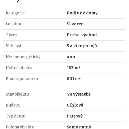
Kategorie
Rodinné domy
Lokalita
Škvorec
Okres
Praha-východ
Velikost
5 a více pokojů
Nízkoenergetický
ano
Užitná plocha
183 m²
Plocha pozemku
801 m²
Stav objektu
Ve výstavbě
Budova
Cihlová
Typ domu
Patrový
Poloha objektu
Samostatný