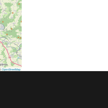
©
OpenStreetMap
podmínky
Pravidla inzerce
Ceník
Registrace