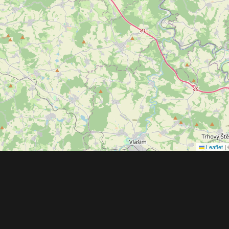
Leaflet
|
Obchodní 