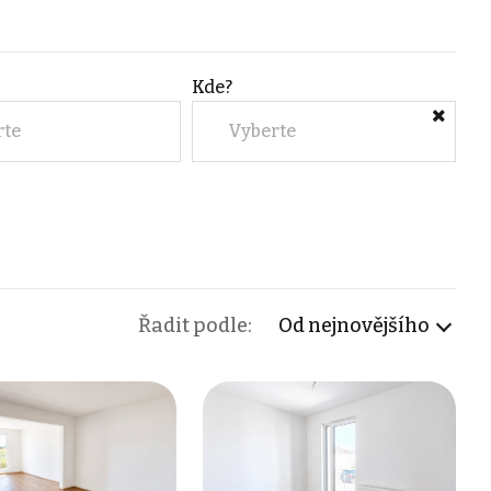
Kde?
rte
Vyberte
Řadit podle:
Od nejnovějšího