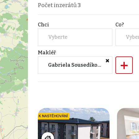
Počet inzerátů
3
Chci
Co?
Vyberte
Vybe
Makléř
+
Gabriela Sousedíková (CANABA Reality)