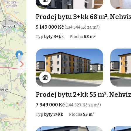
Prodej bytu 3+kk 68 m², Nehvi
9 149 000 Kč
(134 544 Kč za m²)
Typ
byty 3+kk
Plocha
68 m²
Prodej bytu 2+kk 55 m², Nehvi
7 949 000 Kč
(144 527 Kč za m²)
Typ
byty 2+kk
Plocha
55 m²