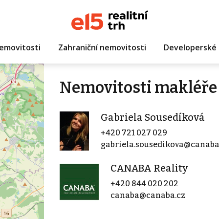
emovitosti
Zahraniční nemovitosti
Developerské 
Nemovitosti makléře
Gabriela Sousedíková
+420 721 027 029
gabriela.sousedikova@canaba
CANABA Reality
+420 844 020 202
canaba@canaba.cz