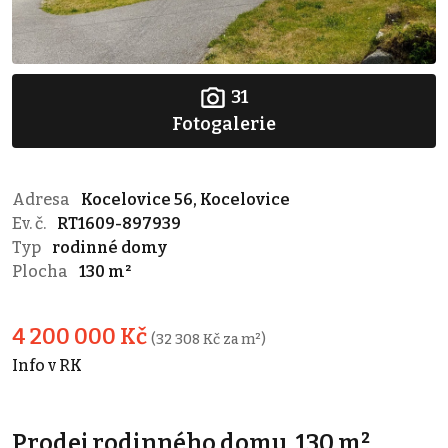
31
Fotogalerie
Adresa
Kocelovice 56, Kocelovice
Ev. č.
RT1609-897939
Typ
rodinné domy
Plocha
130 m²
4 200 000 Kč
(32 308 Kč za m²)
Info v RK
Prodej rodinného domu, 130 m²,