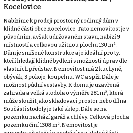
Kocelovice
Nabízíme k prodeji prostorný rodinný dům v
klidné části obce Kocelovice. Tato nemovitost je v
původním, avšak udržovaném stavu, nabízí 9
místností a celkovou užitnou plochu 130 m².
Dům je smíšené konstrukce a je ideální pro ty,
kteří hledají klidné bydlení s možností úprav dle
vlastních představ. Nemovitost má 2 kuchyně,
obývák, 3 pokoje, koupelnu, WC a spíž. Dále je
možnost půdní vestavby. K domu je uzavřená
zahrada a velká stodola o výměře 281 m², která
může sloužit jako skladovací prostor nebo dílna.
Součástí stodoly je také sklep. Dále se na
pozemku nachází garáž a chlévy. Celková plocha
pozemku činí 1308 m². Nemovitost je
samostatně stojící a nachází se v klidné části