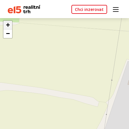
Chci inzerovat
+
−