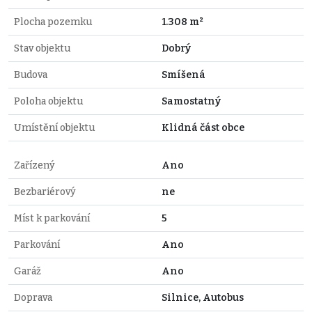
Plocha pozemku
1.308 m²
Stav objektu
Dobrý
Budova
Smíšená
Poloha objektu
Samostatný
Umístění objektu
Klidná část obce
Zařízený
Ano
Bezbariérový
ne
Míst k parkování
5
Parkování
Ano
Garáž
Ano
Doprava
Silnice, Autobus