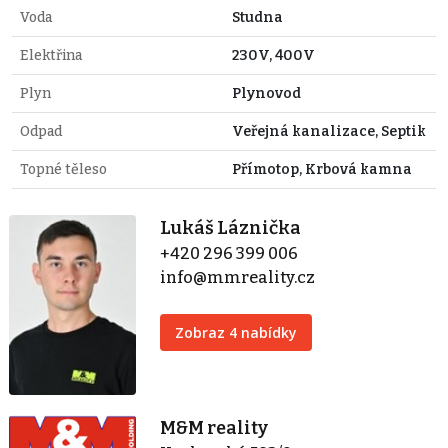
Voda
Studna
Elektřina
230V, 400V
Plyn
Plynovod
Odpad
Veřejná kanalizace, Septik
Topné těleso
Přímotop, Krbová kamna
Lukáš Láznička
+420 296 399 006
info@mmreality.cz
Zobraz 4 nabídky
M&M reality