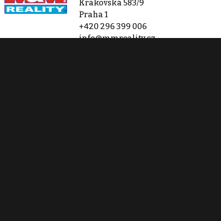
Krakovská 583/9
Praha 1
+420 296 399 006
info@mmreality.cz
Zobraz 1 276 nabídek
Kontaktovat
Tisk inzerátu
Sdílet inzerát
Nahlásit inzerát