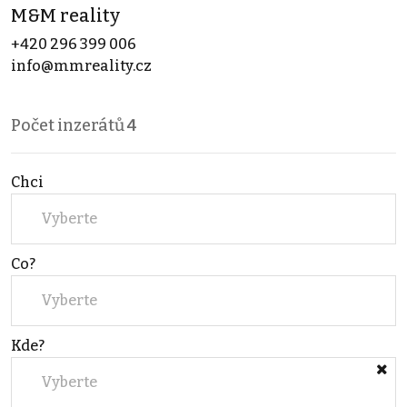
M&M reality
+420 296 399 006
info@mmreality.cz
Počet inzerátů
4
Chci
Vyberte
Co?
Vyberte
Kde?
Vyberte