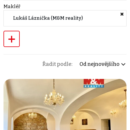
Makléř
Lukáš Láznička (M&M reality)
+
Řadit podle:
Od nejnovějšího