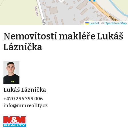
Leaflet
|
©
OpenStreetMap
Nemovitosti makléře Lukáš
Láznička
Lukáš Láznička
+420 296 399 006
info@mmreality.cz