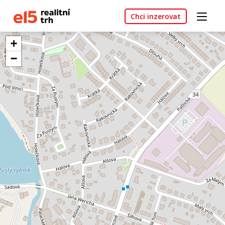
Chci inzerovat
+
−