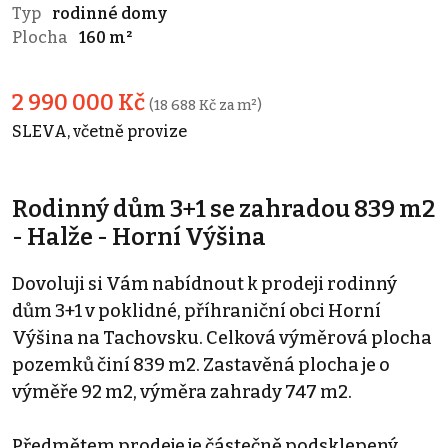
Typ
rodinné domy
Plocha
160 m²
2 990 000 Kč
(18 688 Kč za m²)
SLEVA, včetně provize
Rodinný dům 3+1 se zahradou 839 m2
- Halže - Horní Výšina
Dovoluji si Vám nabídnout k prodeji rodinný
dům 3+1 v poklidné, příhraniční obci Horní
Výšina na Tachovsku. Celková výměrová plocha
pozemků činí 839 m2. Zastavěná plocha je o
výměře 92 m2, výměra zahrady 747 m2.
Předmětem prodeje je částečně podsklepený