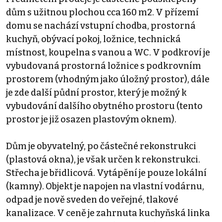
dům s užitnou plochou cca 160 m2. V přízemí
domu se nachází vstupní chodba, prostorná
kuchyň, obývací pokoj, ložnice, technická
místnost, koupelna s vanou a WC. V podkroví je
vybudovaná prostorná ložnice s podkrovním
prostorem (vhodným jako úložný prostor), dále
je zde další půdní prostor, který je možný k
vybudování dalšího obytného prostoru (tento
prostor je již osazen plastovým oknem).
Dům je obyvatelný, po částečné rekonstrukci
(plastová okna), je však určen k rekonstrukci.
Střecha je břidlicová. Vytápění je pouze lokální
(kamny). Objekt je napojen na vlastní vodárnu,
odpad je nově sveden do veřejné, tlakové
kanalizace. V ceně je zahrnuta kuchyňská linka