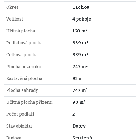
Okres
Tachov
Velikost
4 pokoje
Užitná plocha
160 m²
Podlahová plocha
839 m²
Celková plocha
839 m²
Plocha pozemku
747 m²
Zastavěná plocha
92 m²
Plocha zahrady
747 m²
Užitná plocha přízemí
90 m²
Počet podlaží
2
Stav objektu
Dobrý
Budova
Smíšená