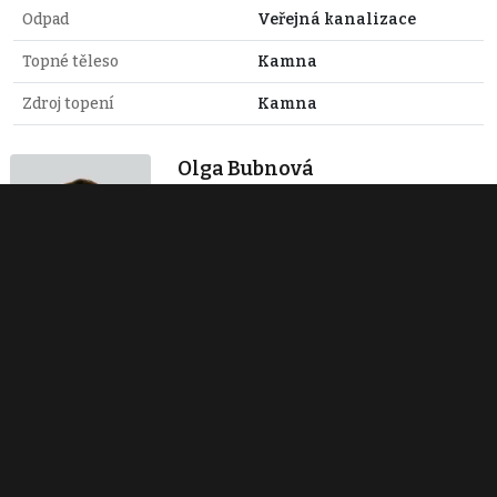
Odpad
Veřejná kanalizace
Topné těleso
Kamna
Zdroj topení
Kamna
Olga Bubnová
+420 737 157 499
olga.bubnova@buben-homes.cz
Zobraz 16 nabídek
BUBEN HOMES s.r.o.
+420 737 157 499
reality@buben-homes.cz
Zobraz 18 nabídek