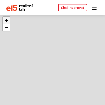
Chci inzerovat
+
−