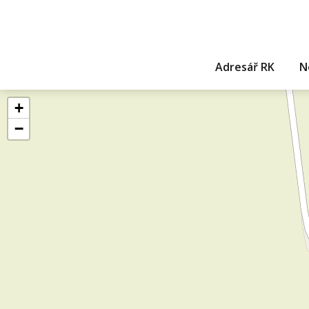
Adresář RK
N
+
−