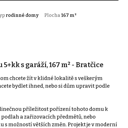
yp
rodinné domy
Plocha
167 m²
+kk s garáží, 167 m² - Bratčice
om chcete žít v klidné lokalitě s veškerým
ete bydlet ihned, nebo si dům upravit podle
dinečnou příležitost pořízení tohoto domu k
 podlah a zařizovacích předmětů, nebo
s možností větších změn. Projekt je v moderní