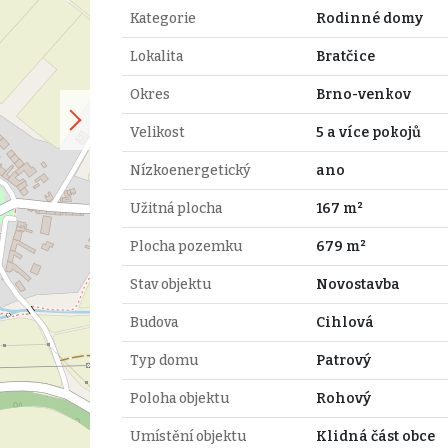
Kategorie
Rodinné domy
Lokalita
Bratčice
Okres
Brno-venkov
Velikost
5 a více pokojů
Nízkoenergetický
ano
Užitná plocha
167 m²
Plocha pozemku
679 m²
Stav objektu
Novostavba
Budova
Cihlová
Typ domu
Patrový
Poloha objektu
Rohový
Umístění objektu
Klidná část obce