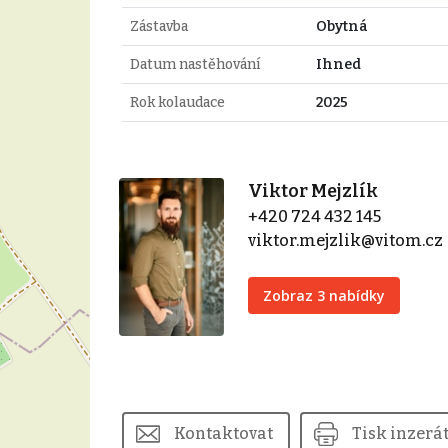
Zástavba
Obytná
Datum nastěhování
Ihned
Rok kolaudace
2025
Viktor Mejzlík
+420 724 432 145
viktor.mejzlik@vitom.cz
Zobraz 3 nabídky
Kontaktovat
Tisk inzerá