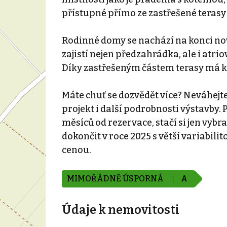
přístupné přímo ze zastřešené teras
Rodinné domy se nachází na konci no
zajistí nejen předzahrádka, ale i atri
Díky zastřešeným částem terasy má k
Máte chuť se dozvědět více? Neváhejt
projekt i další podrobnosti výstavby.
měsíců od rezervace, stačí si jen vybr
dokončit v roce 2025 s větší variabili
cenou.
MIMOŘÁDNĚ ÚSPORNÁ
A
Údaje k nemovitosti