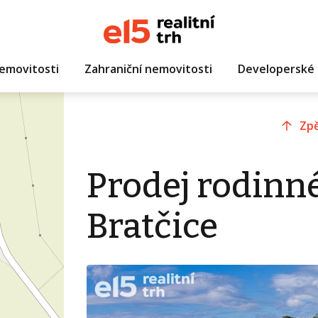
emovitosti
Zahraniční nemovitosti
Developerské 
Zpě
Prodej rodinn
Bratčice