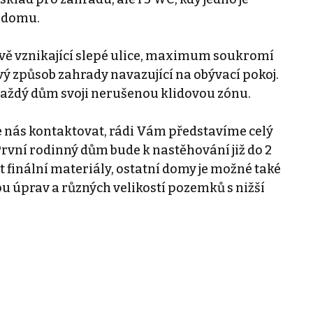
y domu.
vě vznikající slepé ulice, maximum soukromí
ový způsob zahrady navazující na obývací pokoj.
aždý dům svoji nerušenou klidovou zónu.
e nás kontaktovat, rádi Vám představíme celý
 První rodinný dům bude k nastěhování již do 2
at finální materiály, ostatní domy je možné také
tou úprav a různých velikostí pozemků s nižší