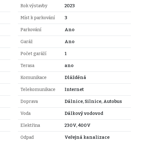
Rok výstavby
2023
Míst k parkování
3
Parkování
Ano
Garáž
Ano
Počet garáží
1
Terasa
ano
Komunikace
Dlážděná
Telekomunikace
Internet
Doprava
Dálnice, Silnice, Autobus
Voda
Dálkový vodovod
Elektřina
230V, 400V
Odpad
Veřejná kanalizace