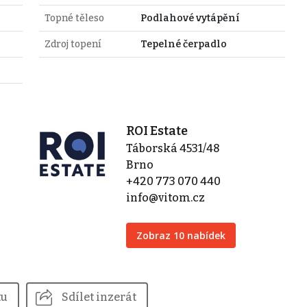
Topné těleso
Podlahové vytápění
Zdroj topení
Tepelné čerpadlo
ROI Estate
Táborská 4531/48
Brno
+420 773 070 440
info@vitom.cz
Zobraz 10 nabídek
tu
Sdílet inzerát