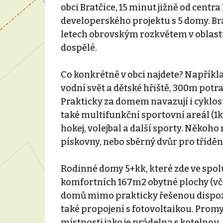
obci Bratčice, 15 minut jižně od centra
developerského projektu s 5 domy. Bra
letech obrovským rozkvětem v oblasti 
dospělé.
Co konkrétně v obci najdete? Napřík
vodní svět a dětské hřiště, 300m potr
Prakticky za domem navazují i cyklost
také multifunkční sportovní areál (1km)
hokej, volejbal a další sporty. Někoh
pískovny, nebo sběrný dvůr pro třídě
Rodinné domy 5+kk, které zde ve spolu
komfortních 167m2 obytné plochy (vč
domů mimo prakticky řešenou dispozi
také propojení s fotovoltaikou. Prom
místnosti jako je prádelna s kotelnou, 