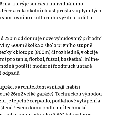
 Brna, který je součástí individuálního
tčice a celá okolní oblast prošla v uplynulých
sportovního i kulturního vyžití pro děti i
lad 250m od domu je nově vybudovaný přírodní
aviny, 600m školka a škola prvního stupně.
ezky k biotopu (800m) či rozhledně, v obci je
 pro tenis, florbal, futsal, basketbal, inline-
o možná potěší i moderní foodtruck u staré
ní odpadů.
práci s architektem vznikají, nabízí
etně 26m2 velké garáže). Technickou výhodou
ci je tepelné čerpadlo, podlahové vytápění a
yšlené řešení domu podtrhují technické
sklad pro zahradu, ale i 3 WC, kdy jedno je