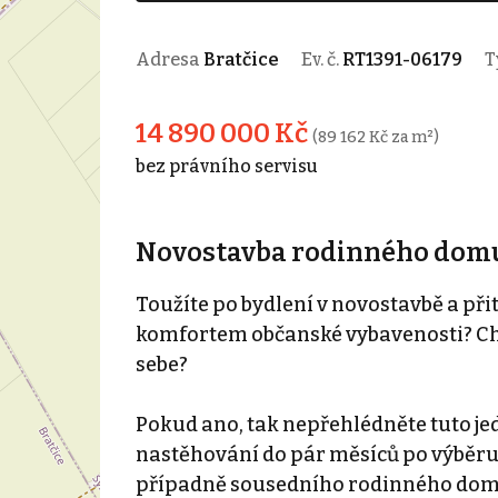
Adresa
Bratčice
Ev. č.
RT1391-06179
T
14 890 000 Kč
(89 162 Kč za m²)
bez právního servisu
Novostavba rodinného domu 5
Toužíte po bydlení v novostavbě a přit
komfortem občanské vybavenosti? Chc
sebe?
Pokud ano, tak nepřehlédněte tuto je
nastěhování do pár měsíců po výběru
případně sousedního rodinného domu 