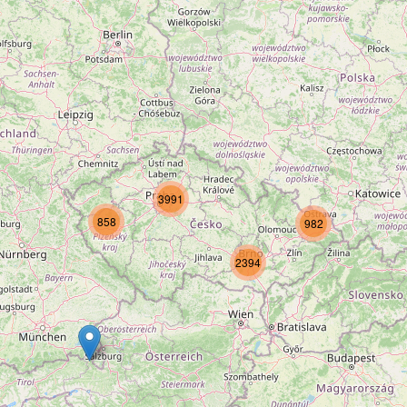
3991
858
982
2394