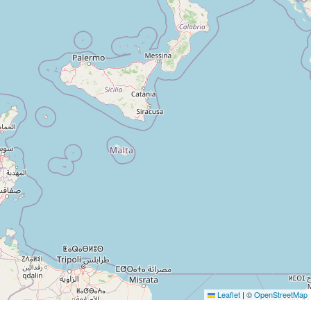
Leaflet
|
©
OpenStreetMap