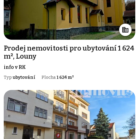
Prodej nemovitosti pro ubytování 1 624
m², Louny
info v RK
Typ
ubytování
Plocha
1 624 m²