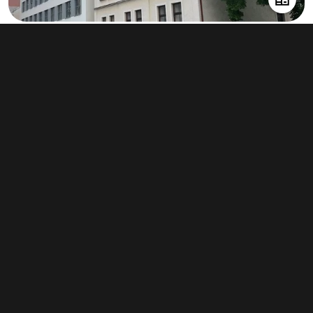
Pronájem kanceláře 34 m², Hradec
Králové - Pražské Předměstí
250 Kč za m²/měsíc
(3 000 Kč za m²/rok)
Typ
kanceláře
Plocha
34 m²