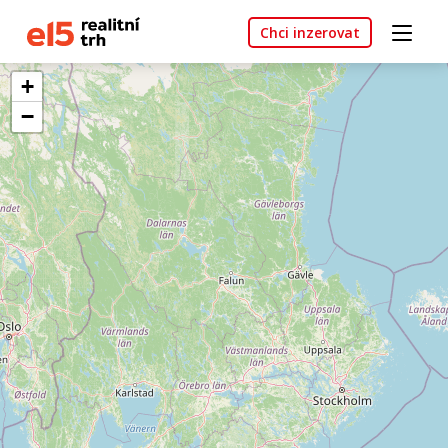
Chci inzerovat
+
−