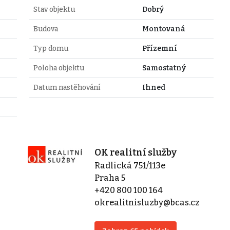
Stav objektu
Dobrý
Budova
Montovaná
Typ domu
Přízemní
Poloha objektu
Samostatný
Datum nastěhování
Ihned
OK realitní služby
Radlická 751/113e
Praha 5
+420 800 100 164
okrealitnisluzby@bcas.cz