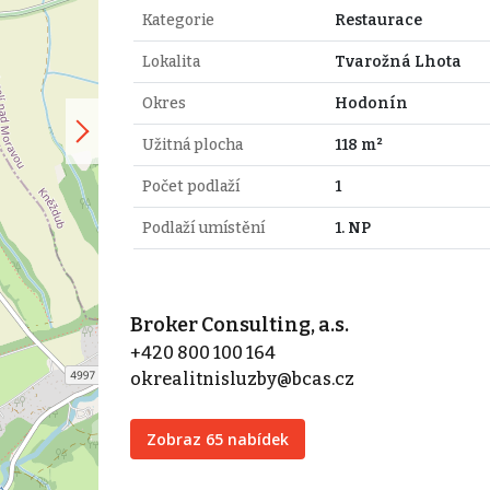
Kategorie
Restaurace
Lokalita
Tvarožná Lhota
Okres
Hodonín
Užitná plocha
118 m²
Počet podlaží
1
Podlaží umístění
1. NP
Broker Consulting, a.s.
+420 800 100 164
okrealitnisluzby@bcas.cz
Zobraz 65 nabídek