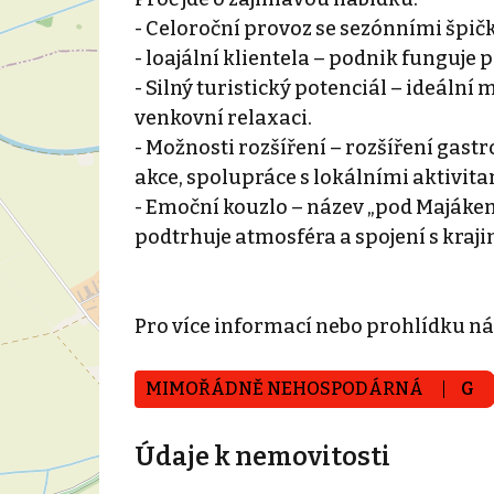
- Celoroční provoz se sezónními špič
- loajální klientela – podnik funguje p
- Silný turistický potenciál – ideální 
venkovní relaxaci.
- Možnosti rozšíření – rozšíření gast
akce, spolupráce s lokálními aktivita
- Emoční kouzlo – název „pod Majákem
podtrhuje atmosféra a spojení s kraji
Pro více informací nebo prohlídku ná
MIMOŘÁDNĚ NEHOSPODÁRNÁ
G
Údaje k nemovitosti