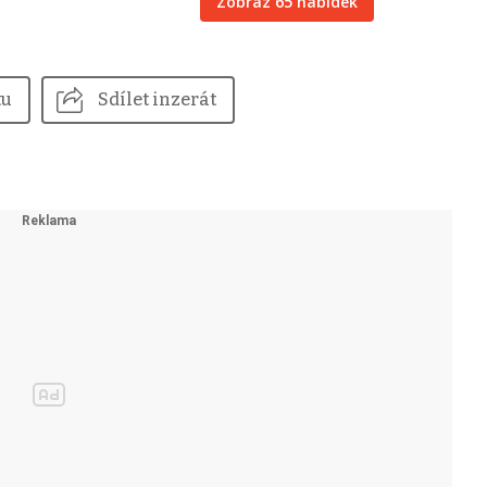
Zobraz 65 nabídek
tu
Sdílet inzerát