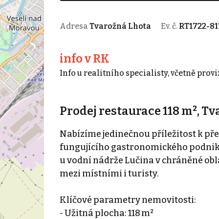
Adresa
Tvarožná Lhota
Ev. č.
RT1722-81
info v RK
Info u realitního specialisty, včetně provi
Prodej restaurace 118 m², T
Nabízíme jedinečnou příležitost k pře
fungujícího gastronomického podnik
u vodní nádrže Lučina v chráněné obla
mezi místními i turisty.
Klíčové parametry nemovitosti:
- Užitná plocha: 118 m²