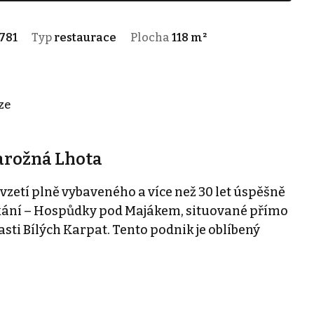
781
Typ
restaurace
Plocha
118 m²
ze
varožná Lhota
vzetí plně vybaveného a více než 30 let úspěšně
ání – Hospůdky pod Majákem, situované přímo
sti Bílých Karpat. Tento podnik je oblíbený