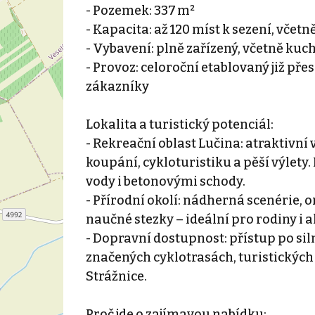
- Pozemek: 337 m²
- Kapacita: až 120 míst k sezení, vče
- Vybavení: plně zařízený, včetně kuch
- Provoz: celoroční etablovaný již pře
zákazníky
Lokalita a turistický potenciál:
- Rekreační oblast Lučina: atraktivní
koupání, cykloturistiku a pěší výlety
vody i betonovými schody.
- Přírodní okolí: nádherná scenérie, o
naučné stezky – ideální pro rodiny i ak
- Dopravní dostupnost: přístup po sil
značených cyklotrasách, turistických 
Strážnice.
Proč jde o zajímavou nabídku: