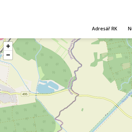
Adresář RK
N
+
−