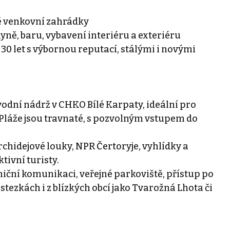
tně venkovní zahrádky
yně, baru, vybavení interiéru a exteriéru
s 30 let s výbornou reputací, stálými i novými
 vodní nádrž v CHKO Bílé Karpaty, ideální pro
. Pláže jsou travnaté, s pozvolným vstupem do
rchidejové louky, NPR Čertoryje, vyhlídky a
tivní turisty.
niční komunikaci, veřejné parkoviště, přístup po
stezkách i z blízkých obcí jako Tvarožná Lhota či