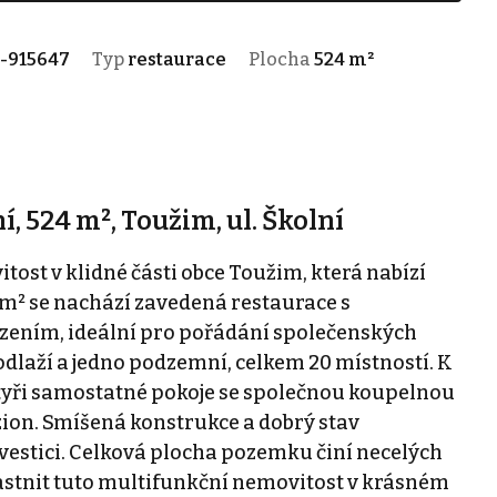
-915647
Typ
restaurace
Plocha
524 m²
, 524 m², Toužim, ul. Školní
ost v klidné části obce Toužim, která nabízí
 m² se nachází zavedená restaurace s
ením, ideální pro pořádání společenských
laží a jedno podzemní, celkem 20 místností. K
a čtyři samostatné pokoje se společnou koupelnou
zion. Smíšená konstrukce a dobrý stav
estici. Celková plocha pozemku činí necelých
astnit tuto multifunkční nemovitost v krásném