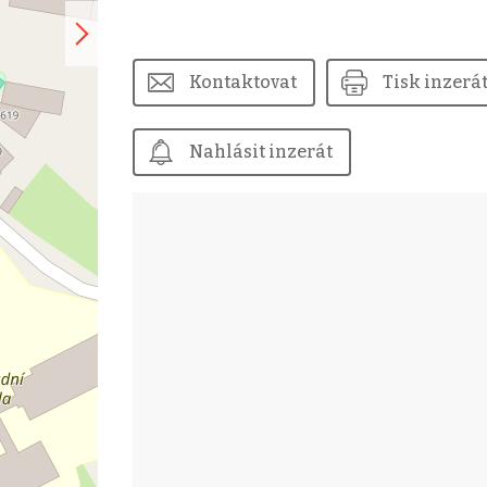
Kontaktovat
Tisk inzerá
Nahlásit inzerát