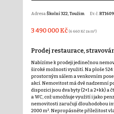
Adresa
Školní 322, Toužim
Ev. č.
RT1609
3 490 000 Kč
(6 660 Kč za m²)
Prodej restaurace, stravování
Nabízíme k prodeji jedinečnou nemovit
široké možnosti využití. Na ploše 524
prostorným sálem a venkovním posez
akcí. Nemovitost má dvě nadzemní pod
dispozici jsou dva byty (2+1 a 2+kk) 
a WC, což umožňuje využití i jako pen
nemovitosti zaručují dlouhodobou inv
2000 m². Nepropásněte příležitost vl