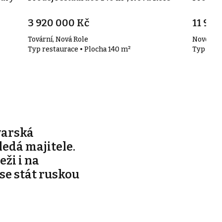
3 920 000 Kč
11 90
Tovární, Nová Role
Nové Ha
Typ restaurace • Plocha 140 m²
Typ rest
varská
edá majitele.
ži i na
 se stát ruskou