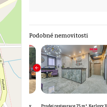
Podobné nemovitosti
207 m², Jáchymov
Prodej restaurace 75 m², Karlovy 