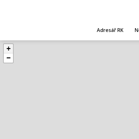
Adresář RK
N
+
−