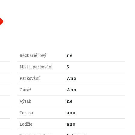
Bezbariérový
ne
Míst k parkování
5
Parkování
Ano
Garáž
Ano
Výtah
ne
Terasa
ano
Lodžie
ano