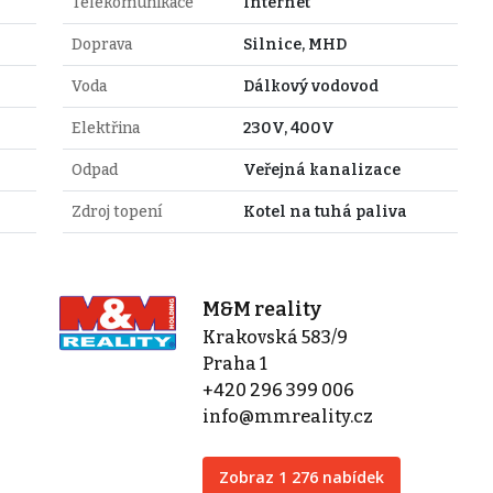
Telekomunikace
Internet
Doprava
Silnice, MHD
Voda
Dálkový vodovod
Elektřina
230V, 400V
Odpad
Veřejná kanalizace
Zdroj topení
Kotel na tuhá paliva
M&M reality
Krakovská 583/9
Praha 1
+420 296 399 006
info@mmreality.cz
Zobraz 1 276 nabídek