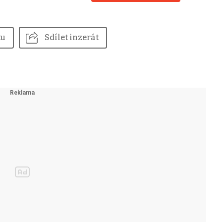
tu
Sdílet inzerát