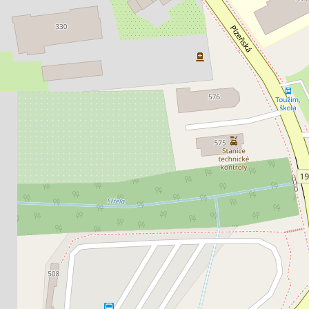
j restaurace 350 m², Nové Hamry
Prodej restaurace 