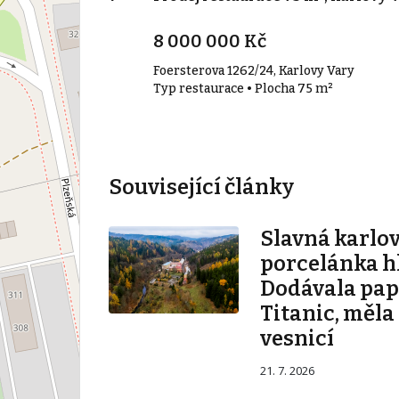
8 000 000 Kč
v
Foersterova 1262/24, Karlovy Vary
a 207 m²
Typ restaurace • Plocha 75 m²
Související články
Slavná karlo
porcelánka hl
Dodávala pape
Titanic, měla
vesnicí
21. 7. 2026