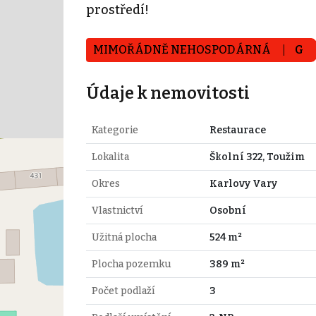
prostředí!
MIMOŘÁDNĚ NEHOSPODÁRNÁ
G
Údaje k nemovitosti
Kategorie
Restaurace
Lokalita
Školní 322, Toužim
Okres
Karlovy Vary
Vlastnictví
Osobní
Užitná plocha
524 m²
Plocha pozemku
389 m²
Počet podlaží
3