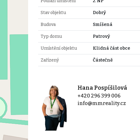
Podlaží umístění
2. NP
Stav objektu
Dobrý
Budova
Smíšená
Typ domu
Patrový
Umístění objektu
Klidná část obce
Zařízený
Částečně
Hana Pospíšilová
+420 296 399 006
info@mmreality.cz