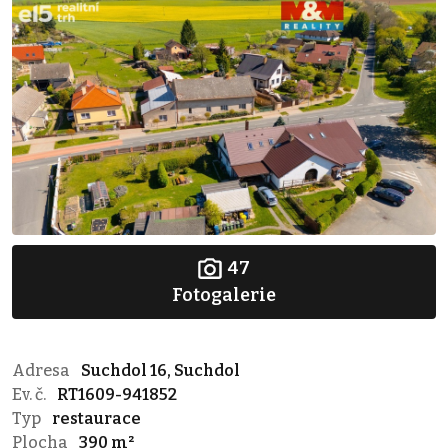
47
Fotogalerie
Adresa
Suchdol 16, Suchdol
Ev. č.
RT1609-941852
Typ
restaurace
Plocha
390 m²