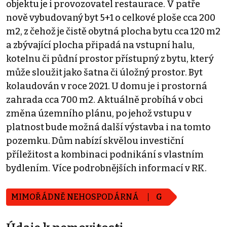
objektu je i provozovatel restaurace. V patře
nově vybudovaný byt 5+1 o celkové ploše cca 200
m2, z čehož je čistě obytná plocha bytu cca 120 m2
a zbývající plocha připadá na vstupní halu,
kotelnu či půdní prostor přístupný z bytu, který
může sloužit jako šatna či úložný prostor. Byt
kolaudován v roce 2021. U domu je i prostorná
zahrada cca 700 m2. Aktuálně probíhá v obci
změna územního plánu, po jehož vstupu v
platnost bude možná další výstavba i na tomto
pozemku. Dům nabízí skvělou investiční
příležitost a kombinaci podnikání s vlastním
bydlením. Více podrobnějších informací v RK.
MIMOŘÁDNĚ NEHOSPODÁRNÁ
G