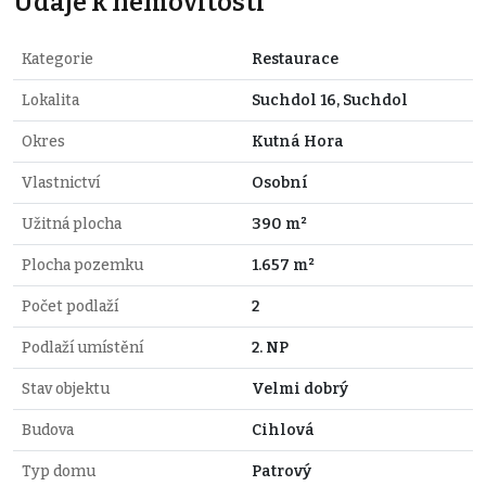
Údaje k nemovitosti
Kategorie
Restaurace
Lokalita
Suchdol 16, Suchdol
Okres
Kutná Hora
Vlastnictví
Osobní
Užitná plocha
390 m²
Plocha pozemku
1.657 m²
Počet podlaží
2
Podlaží umístění
2. NP
Stav objektu
Velmi dobrý
Budova
Cihlová
Typ domu
Patrový