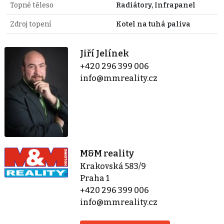
Topné těleso
Radiátory, Infrapanel
Zdroj topení
Kotel na tuhá paliva
Jiří Jelínek
+420 296 399 006
info@mmreality.cz
M&M reality
Krakovská 583/9
Praha 1
+420 296 399 006
info@mmreality.cz