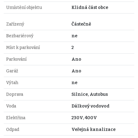
Umístění objektu
Klidná část obce
Zařízený
Částečně
Bezbariérový
ne
Míst k parkování
2
Parkování
Ano
Garáž
Ano
Výtah
ne
Doprava
Silnice, Autobus
Voda
Dálkový vodovod
Elektřina
230V, 400V
Odpad
Veřejná kanalizace