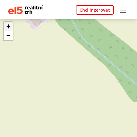
Chci inzerovat
+
−