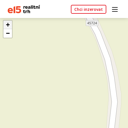
Chci inzerovat
+
−