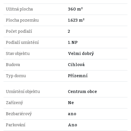
Užitná plocha
360 m²
Plocha pozemku
1.623 m²
Počet podlaží
2
Podlaží umístění
1. NP
Stav objektu
Velmi dobrý
Budova
Cihlová
Typ domu
Přízemní
Umístění objektu
Centrum obce
Zařízený
Ne
Bezbariérový
ano
Parkování
Ano