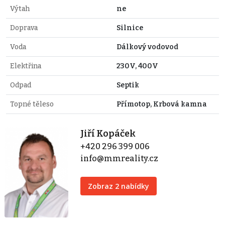
Výtah
ne
Doprava
Silnice
Voda
Dálkový vodovod
Elektřina
230V, 400V
Odpad
Septik
Topné těleso
Přímotop, Krbová kamna
Jiří Kopáček
+420 296 399 006
info@mmreality.cz
Zobraz 2 nabídky