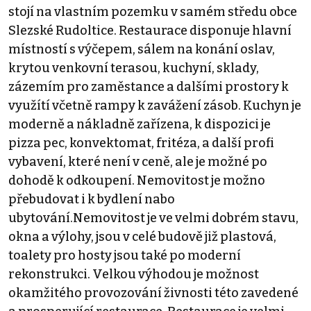
stojí na vlastním pozemku v samém středu obce
Slezské Rudoltice. Restaurace disponuje hlavní
místností s výčepem, sálem na konání oslav,
krytou venkovní terasou, kuchyní, sklady,
zázemím pro zaměstance a dalšími prostory k
využítí včetně rampy k zavážení zásob. Kuchyn je
moderně a nákladně zařízena, k dispozici je
pizza pec, konvektomat, fritéza, a další profi
vybavení, které není v ceně, ale je možné po
dohodě k odkoupení. Nemovitost je možno
přebudovat i k bydlení nabo
ubytování.Nemovitost je ve velmi dobrém stavu,
okna a výlohy, jsou v celé budově již plastová,
toalety pro hosty jsou také po moderní
rekonstrukci. Velkou výhodou je možnost
okamžitého provozování živnosti této zavedené