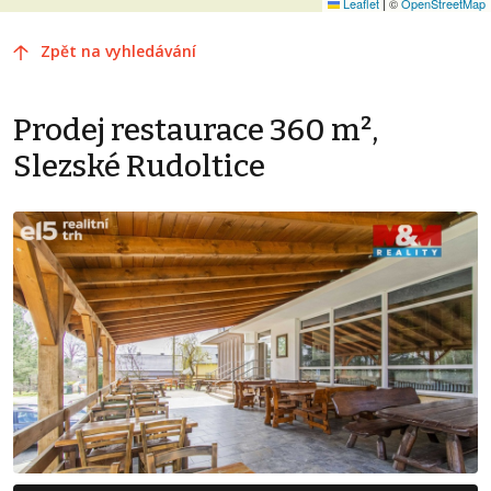
Leaflet
|
©
OpenStreetMap
Zpět na vyhledávání
Prodej restaurace 360 m²,
Slezské Rudoltice