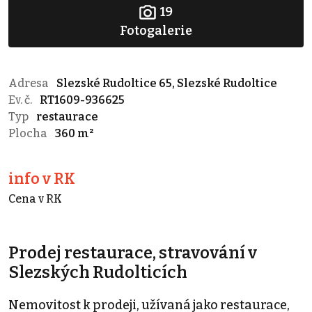
19
Fotogalerie
Adresa
Slezské Rudoltice 65, Slezské Rudoltice
Ev. č.
RT1609-936625
Typ
restaurace
Plocha
360 m²
info v RK
Cena v RK
Prodej restaurace, stravování v
Slezských Rudolticích
Nemovitost k prodeji, užívaná jako restaurace,