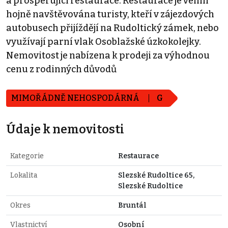
a prosperující restaurace. Restaurace je velmi
hojně navštěvována turisty, kteří v zájezdových
autobusech přijíždějí na Rudoltický zámek, nebo
využívají parní vlak Osoblažské úzkokolejky.
Nemovitost je nabízena k prodeji za výhodnou
cenu z rodinných důvodů
MIMOŘÁDNĚ NEHOSPODÁRNÁ
G
Údaje k nemovitosti
Kategorie
Restaurace
Lokalita
Slezské Rudoltice 65,
Slezské Rudoltice
Okres
Bruntál
Vlastnictví
Osobní