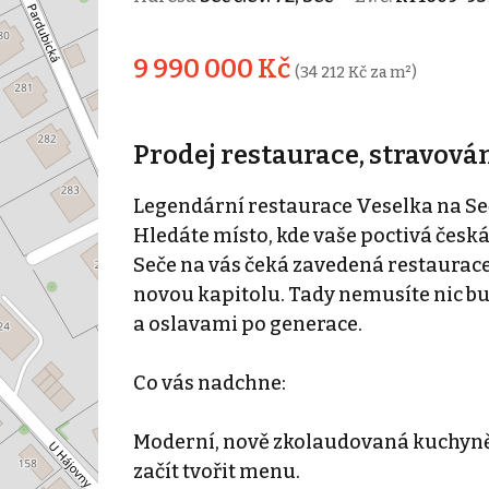
9 990 000 Kč
(34 212 Kč za m²)
Prodej restaurace, stravován
Legendární restaurace Veselka na Seči
Hledáte místo, kde vaše poctivá čes
Seče na vás čeká zavedená restaurace 
novou kapitolu. Tady nemusíte nic bu
a oslavami po generace.
Co vás nadchne:
Moderní, nově zkolaudovaná kuchyně: Ž
začít tvořit menu.