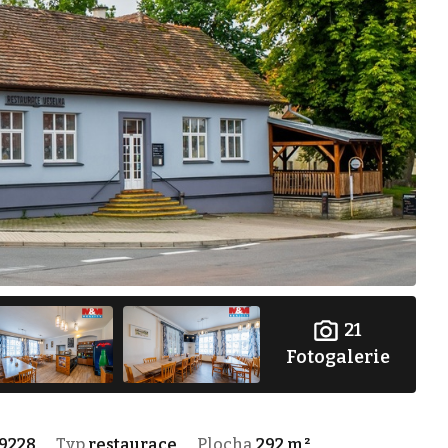
21
Fotogalerie
9228
Typ
restaurace
Plocha
292 m²