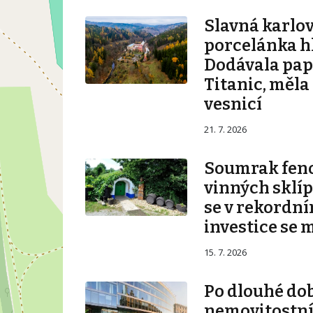
Slavná karlo
porcelánka hl
Dodávala pape
Titanic, měla
vesnicí
21. 7. 2026
Soumrak fe
vinných sklíp
se v rekordní
investice se 
15. 7. 2026
Po dlouhé do
nemovitostní 