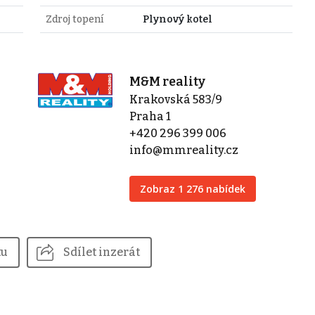
Zdroj topení
Plynový kotel
M&M reality
Krakovská 583/9
Praha 1
+420 296 399 006
info@mmreality.cz
Zobraz 1 276 nabídek
tu
Sdílet inzerát