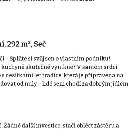
í, 292 m², Seč
 – Splňte si svůj sen o vlastním podniku!
ká kuchyně skutečně vynikne? V samém srdci
s desítkami let tradice, která je připravena na
dovat od nuly – lidé sem chodí za dobrým jídlem
ádné další investice, stačí obléct zástěru a