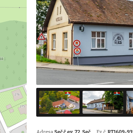
Adresa
Seč č.ev. 72, Seč
Ev. č.
RT1609-93