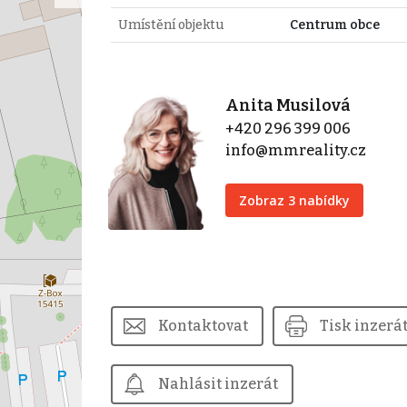
Umístění objektu
Centrum obce
Anita Musilová
+420 296 399 006
info@mmreality.cz
Zobraz 3 nabídky
Kontaktovat
Tisk inzerá
Nahlásit inzerát