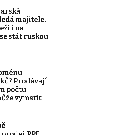
varská
edá majitele.
ži i na
 se stát ruskou
noménu
ků? Prodávají
m počtu,
může vymstít
bě
prodej. PPF