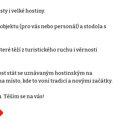
ty i velké hostiny.
objektu (pro vás nebo personál) a stodola s
teré těží z turistického ruchu i věrnosti
itost stát se uznávaným hostinským na
na místo, kde to voní tradicí a novými začátky.
. Těším se na vás!