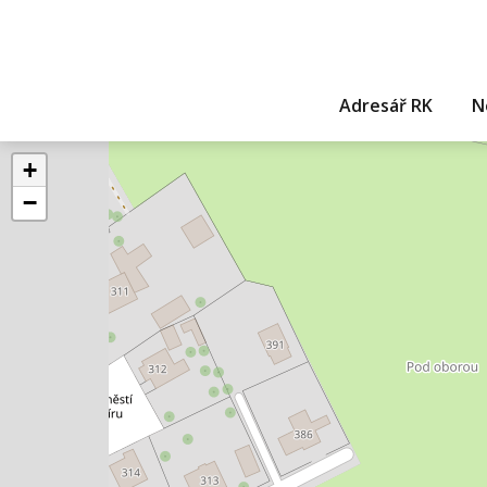
Adresář RK
N
+
−