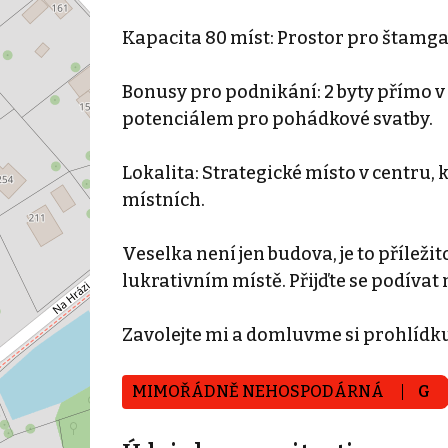
Kapacita 80 míst: Prostor pro štamgas
Bonusy pro podnikání: 2 byty přímo v 
potenciálem pro pohádkové svatby.
Lokalita: Strategické místo v centru, k
místních.
Veselka není jen budova, je to přílež
lukrativním místě. Přijďte se podívat 
Zavolejte mi a domluvme si prohlídku
MIMOŘÁDNĚ NEHOSPODÁRNÁ
G