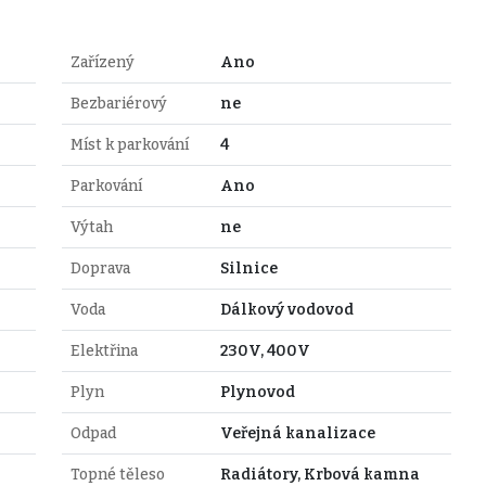
Zařízený
Ano
Bezbariérový
ne
Míst k parkování
4
Parkování
Ano
Výtah
ne
Doprava
Silnice
Voda
Dálkový vodovod
Elektřina
230V, 400V
Plyn
Plynovod
Odpad
Veřejná kanalizace
Topné těleso
Radiátory, Krbová kamna