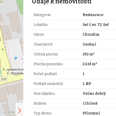
Údaje k nemovitosti
Kategorie
Restaurace
Lokalita
Seč č.ev. 72, Seč
Okres
Chrudim
Vlastnictví
Osobní
Užitná plocha
292 m²
Plocha pozemku
2.614 m²
Počet podlaží
1
Podlaží umístění
1. NP
Stav objektu
Velmi dobrý
Budova
Cihlová
Typ domu
Přízemní