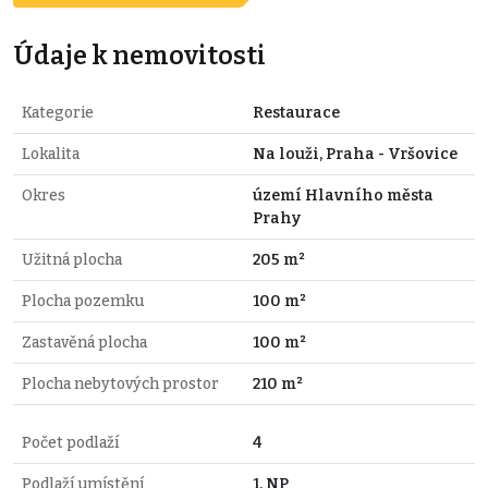
Údaje k nemovitosti
Kategorie
Restaurace
Lokalita
Na louži, Praha - Vršovice
Okres
území Hlavního města
Prahy
Užitná plocha
205 m²
Plocha pozemku
100 m²
Zastavěná plocha
100 m²
Plocha nebytových prostor
210 m²
Počet podlaží
4
Podlaží umístění
1. NP