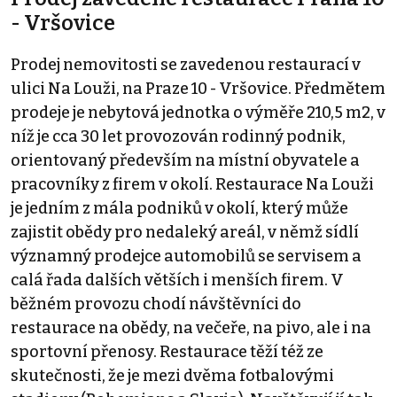
- Vršovice
Prodej nemovitosti se zavedenou restaurací v
ulici Na Louži, na Praze 10 - Vršovice. Předmětem
prodeje je nebytová jednotka o výměře 210,5 m2, v
níž je cca 30 let provozován rodinný podnik,
orientovaný především na místní obyvatele a
pracovníky z firem v okolí. Restaurace Na Louži
je jedním z mála podniků v okolí, který může
zajistit obědy pro nedaleký areál, v němž sídlí
významný prodejce automobilů se servisem a
calá řada dalších větších i menších firem. V
běžném provozu chodí návštěvníci do
restaurace na obědy, na večeře, na pivo, ale i na
sportovní přenosy. Restaurace těží též ze
skutečnosti, že je mezi dvěma fotbalovými