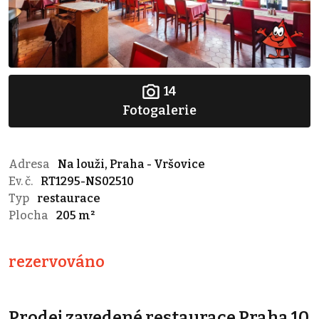
14
Fotogalerie
Adresa
Na louži, Praha - Vršovice
Ev. č.
RT1295-NS02510
Typ
restaurace
Plocha
205 m²
rezervováno
Prodej zavedené restaurace Praha 10