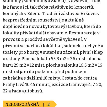
stadiony (Bohemians a Slavia). Navštěvují jí tak
jak fanoušci, tak třeba návštěvníci koncertů,
konaných v Edenu. Tradiční zástavba Vršovic v
bezprostředním sousedství je aktuálně
doplňována novou bytovou výstavbou, která do
lokality přivádí další obyvatele. Restaurace je v
provozu a prodává se včetně vybavení. V
přízemí se nachází lokál, bar, salonek, kuchyně a
toalety pro hosty, v suterénu zázemí, pivní sklep
a sklady. Plocha lokálu 55,3 m2 = 36 míst, plocha
baru 29 m2 = 12 míst, plocha salonku 16,5 m2 = 16
míst, od jara do podzimu před podnikem
zahrádka s dalšími 18 místy. Cesta z/do centra
Prahy trvá 10-15 minut, jezdí zde tramvaje 4, 7, 20,
22 a řada autobusů.
NEHOSPODÁRNÁ
E