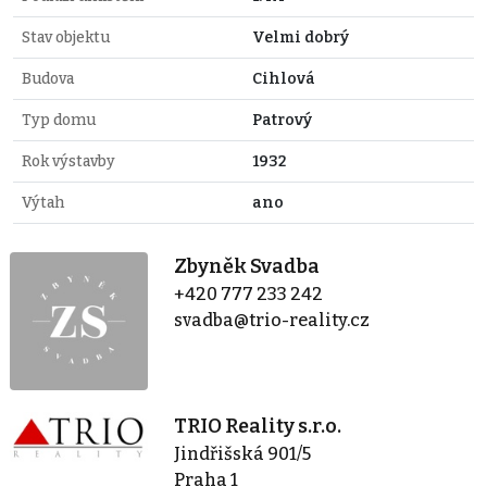
Stav objektu
Velmi dobrý
Budova
Cihlová
Typ domu
Patrový
Rok výstavby
1932
Výtah
ano
Zbyněk Svadba
+420 777 233 242
svadba@trio-reality.cz
TRIO Reality s.r.o.
Jindřišská 901/5
Praha 1