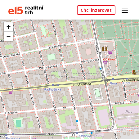
Chci inzerovat
+
−