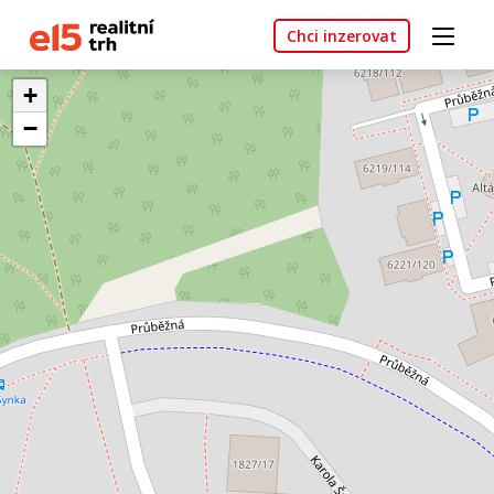
Chci inzerovat
+
−