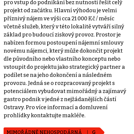
pro vstup do podnikání bez nutnosti řešit celý
projekt od začátku. Hlavní výhodou je velmi
příznivý nájem ve výši cca 21 000 Kč / měsíc
včetně služeb, který v této lokalitě vytváří silný
základ pro budoucí ziskový provoz. Prostor je
nabízen formou postoupení nájemní smlouvy
novému nájemci, který může dokončit projekt
dle původního nebo vlastního konceptu nebo
vstoupit do projektu jako strategický partner a
podílet se na jeho dokončení a následném
provozu. Jedná se o rozpracovaný projekt s
potenciálem vybudovat mimořádný a zajímavý
gastro podnik v jedné z nejžádanějších částí
Ostravy. Pro více informací a domluvení
prohlídky kontaktujte makléře.
MIMOŘÁDNĚ NEHOSPODÁRNÁ
G