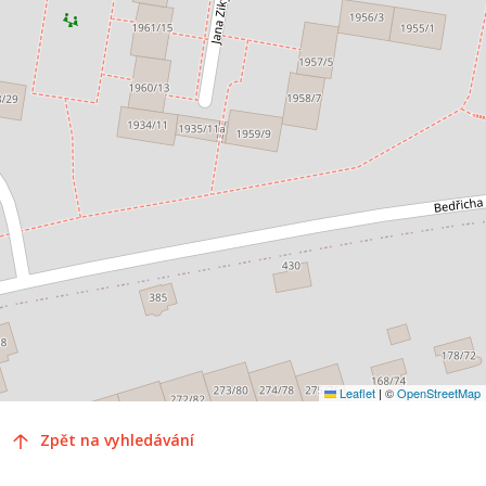
Leaflet
|
©
OpenStreetMap
Zpět na vyhledávání