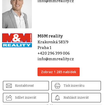
info@mmreality.cz
M&M reality
Krakovská 583/9
Praha 1
+420 296 399 006
info@mmreality.cz
Zobraz 1 285 nabídek
Kontaktovat
Tisk inzerátu
Sdílet inzerát
Nahlásit inzerát