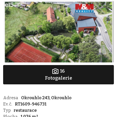
16
Fotogalerie
Adresa
Okrouhlo 243, Okrouhlo
Ev. č.
RT1609-946731
Typ
restaurace
Plocha
1 076 m²