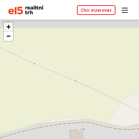
Chci inzerovat
+
−