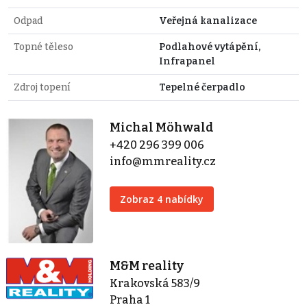
Odpad
Veřejná kanalizace
Topné těleso
Podlahové vytápění,
Infrapanel
Zdroj topení
Tepelné čerpadlo
Michal Möhwald
+420 296 399 006
info@mmreality.cz
Zobraz 4 nabídky
M&M reality
Krakovská 583/9
Praha 1