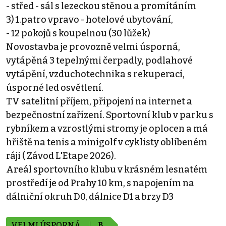
- střed - sál s lezeckou stěnou a promítáním
3) 1.patro vpravo - hotelové ubytování,
- 12 pokojů s koupelnou (30 lůžek)
Novostavba je provozně velmi úsporná,
vytápěná 3 tepelnými čerpadly, podlahové
vytápění, vzduchotechnika s rekuperací,
úsporné led osvětlení.
TV satelitní příjem, připojení na internet a
bezpečnostní zařízení. Sportovní klub v parku s
rybníkem a vzrostlými stromy je oplocen a má
hřiště na tenis a minigolf v cyklisty oblíbeném
ráji ( Závod L'Etape 2026).
Areál sportovního klubu v krásném lesnatém
prostředí je od Prahy 10 km, s napojením na
dálniční okruh D0, dálnice D1 a brzy D3
VELMI ÚSPORNÁ
B