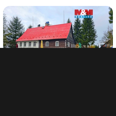
Prodej restaurace 598 m², Mařenice
4 999 000 Kč
Dolní Světlá 93, Mařenice