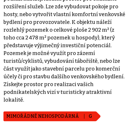
rozšíření služeb. Lze zde vybudovat pokoje pro
hosty, nebo vytvořit vlastní komfortní venkovské
bydlení pro provozovatele. K objektu náleží
rozlehlý pozemek o celkové ploše 2 902 m² (z
toho cca 2 478 m² pozemek u hospody), který
představuje výjimečný investiční potenciál.
Pozemek je možné využít pro zázemí
turistů/cyklistů, vybudování tábořiště, nebo lze
část využít jako stavební parcelu pro komerční
účely či pro stavbu dalšího venkovského bydlení.
Získejte prostor pro realizaci vašich
podnikatelských vizí v turisticky atraktivní
lokalitě.
MIMOŘÁDNĚ NEHOSPODÁRNÁ
G