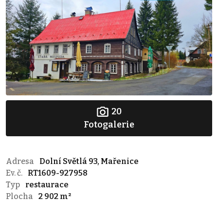
20
Fotogalerie
Adresa
Dolní Světlá 93, Mařenice
Ev. č.
RT1609-927958
Typ
restaurace
Plocha
2 902 m²