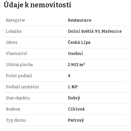
Údaje k nemovitosti
Kategorie
Restaurace
Lokalita
Dolní Světlá 93, Mařenice
Okres
Česká Lípa
Vlastnictví
Osobní
Užitná plocha
2.902 m²
Počet podlaží
4
Podlaží umístění
1. NP
Stav objektu
Dobrý
Budova
Cihlová
Typ domu
Patrový