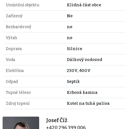
Umístění objektu
Klidná část obce
Zařízený
Ne
Bezbariérový
ne
Výtah
ne
Doprava
Silnice
Voda
Dálkový vodovod
Elektřina
230V, 400V
Odpad
Septik
Topné těleso
Krbová kamna
Zdroj topení
Kotel na tuhá paliva
Josef Číž
+420 296 399 006