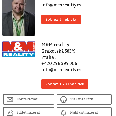
info@mmreality.cz
Zobraz 3 nabídky
M&M reality
Krakovská 583/9
Praha 1
+420 296 399 006
info@mmreality.cz
Zobraz 1 283 nabídek
Kontaktovat
Tisk inzerátu
Sdílet inzerát
Nahlásit inzerát