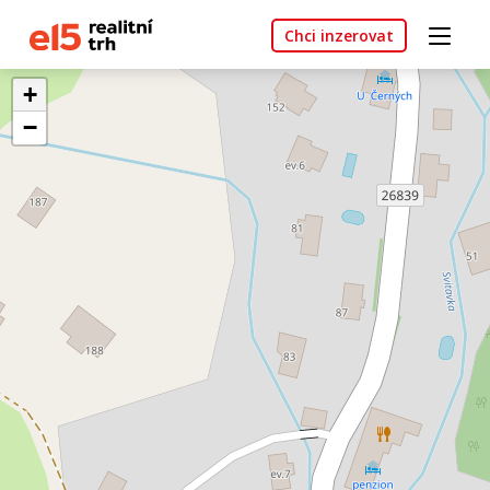
Chci inzerovat
+
−