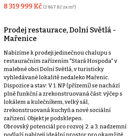
8 319 999 Kč
(2 867 Kč za m²)
Prodej restaurace, Dolní Světlá -
Mařenice
Nabízíme k prodeji jedinečnou chalupu s
restauračním zařízením "Stará Hospoda" v
malebné obci Dolní Světlá, v turisticky
vyhledávané lokalitě nedaleko Mařenic.
Dispozice a stav: V 1. NP (přízemí) se nachází
plně funkční a zrekonstruovaná část: výčep s
lokálem a kulečníkem, velký sál,
zrekonstruovaná kuchyň a nové sociální
zařízení. Objekt je podsklepen.
Obrovský potenciál pro rozvoj: 2. a 3. nadzemní
podlaží nabízejí ideální prostor pro okamžité