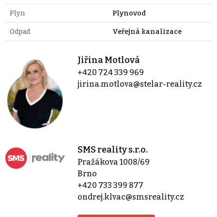
Plyn
Plynovod
Odpad
Veřejná kanalizace
Jiřina Motlová
+420 724 339 969
jirina.motlova@stelar-reality.cz
SMS reality s.r.o.
Pražákova 1008/69
Brno
+420 733 399 877
ondrej.klvac@smsreality.cz