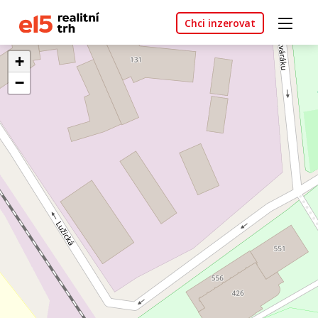
Chci inzerovat
+
−