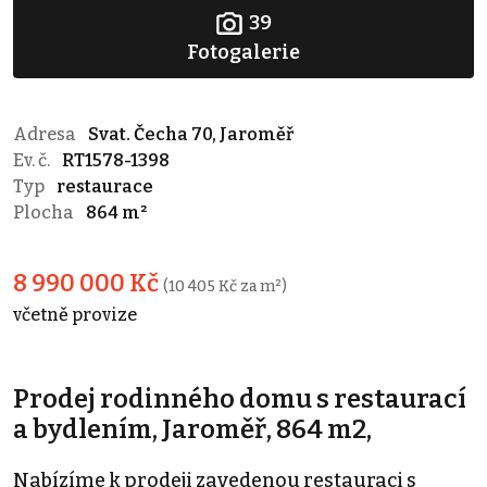
39
Fotogalerie
Adresa
Svat. Čecha 70, Jaroměř
Ev. č.
RT1578-1398
Typ
restaurace
Plocha
864 m²
8 990 000 Kč
(10 405 Kč za m²)
včetně provize
Prodej rodinného domu s restaurací
a bydlením, Jaroměř, 864 m2,
Nabízíme k prodeji zavedenou restauraci s