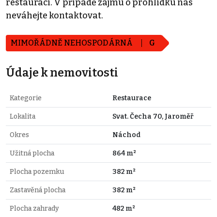
restaurací. V případě zájmu o prohlídku nás
neváhejte kontaktovat.
MIMOŘÁDNĚ NEHOSPODÁRNÁ
G
Údaje k nemovitosti
Kategorie
Restaurace
Lokalita
Svat. Čecha 70, Jaroměř
Okres
Náchod
Užitná plocha
864 m²
Plocha pozemku
382 m²
Zastavěná plocha
382 m²
Plocha zahrady
482 m²