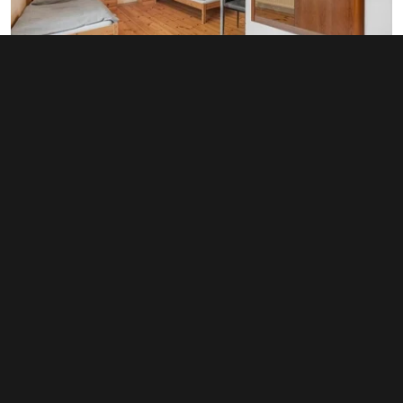
Prodej restaurace 170 m², Bílina
6 700 000 Kč
Kyselská 24/20, Bílina - Mostecké Předměstí
Typ restaurace • Plocha 170 m²
Související články