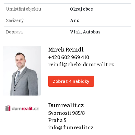
Umístění objektu
Okraj obce
Zařízený
Ano
Doprava
Vlak, Autobus
Mirek Reindl
+420 602 969 410
reindl@cheb2.dumrealit.cz
Zobraz 4 nabídky
Dumrealit.cz
Svornosti 985/8
Praha 5
info@dumrealit.cz