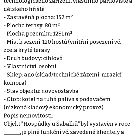
technologického zařízení, vlastního parkoviště a
dětského hřiště
- Zastavěná plocha: 152 m²
- Plocha terasy: 80 m²
- Plocha pozemku: 1281 m²
- Míst k sezení: 120 hostů (vnitřní posezení vč.
zcela kryté terasy
- Druh budovy: cihlová
- Vlastnictví: osobní
- Sklep: ano (sklad/technické zázemí-mrazící
komora)
- Stav objektu: novovostavba
- Otop: kotel na tuhá paliva s podavačem
(nízkonákladový ekonomický provoz)
Popis nemovitosti:
Objekt "Hospůdky u Šabalků" byl vystavěn v roce
______, je plně funkční vč. zavedené klientely a