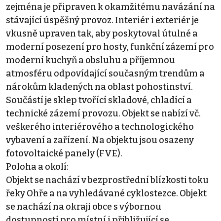
zejména je připraven k okamžitému navázání na
stávající úspěšný provoz. Interiér i exteriér je
vkusně upraven tak, aby poskytoval útulné a
moderní posezení pro hosty, funkční zázemí pro
moderní kuchyň a obsluhu a příjemnou
atmosféru odpovídající současným trendům a
nárokům kladených na oblast pohostinství.
Součástí je sklep tvořící skladové, chladící a
technické zázemí provozu. Objekt se nabízí vč.
veškerého interiérového a technologického
vybavení a zařízení. Na objektu jsou osazeny
fotovoltaické panely (FVE).
Poloha a okolí:
Objekt se nachází v bezprostřední blízkosti toku
řeky Ohře a na vyhledávané cyklostezce. Objekt
se nachází na okraji obce s výbornou
dostupností pro místní i přibližující se