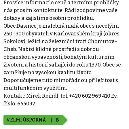
Pro více informací o ceně a termínu prohlídky
nás prosím kontaktujte. Rádi zodpovíme vaše
dotazy a zajistíme osobní prohlídku.
Obec Dasnice je malebná malá obec s necelými
250–300 obyvateli v Karlovarském kraji (okres
Sokolov), ležící na železniční trati Chomutov–
Cheb. Nabízí klidné prostředí s dobrou
občanskou vybaveností, bohatým kulturním
životem a historií sahající do roku 1370. Obec se
zaměřuje na vysokou kvalitu života.
Doporučujeme tuto mimořádnou příležitost s
multifunkčním využitím.
Kontakt: Mirek Reindl, tel. +420 602 969 410 Ev.
číslo: 655037.
VELMI ÚSPORNÁ
B