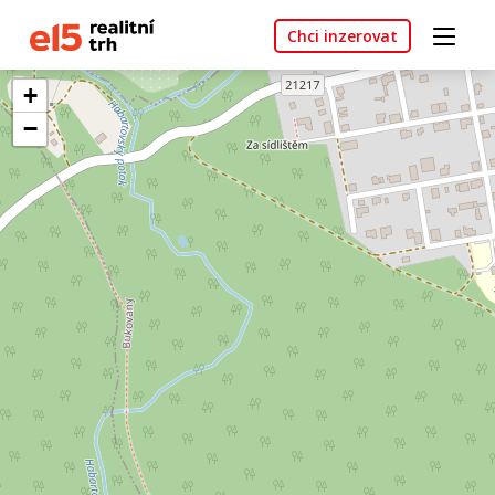
Chci inzerovat
+
−